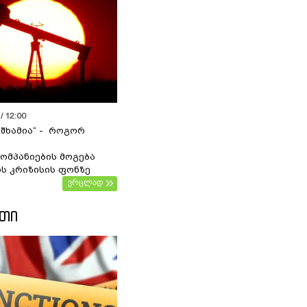
/ 12:00
 შხამია“ - როგორ
ომპანიების მოგება
ს კრიზისის ფონზე
ვრცლად
ᲔᲗᲘ