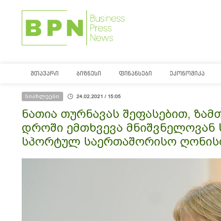
ᲛᲗᲐᲕᲐᲠᲘ
ᲑᲘᲖᲜᲔᲡᲘ
ᲤᲘᲜᲐᲜᲡᲔᲑᲘ
ᲔᲙᲝᲜᲝᲛᲘᲙᲐ
სიახლეები
24.02.2021 / 15:05
ნათია თურნავას შეფასებით, ზამ
დროში ემთხვევა მნიშვნელოვან
სპორტულ საერთაშორისო ღონის