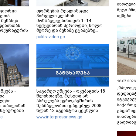
მსოფლი
მეტი მშ
 გიორგი
ფორმების რეალიზაცია
იქნება -
ვეთა
პირველი კლასის
 შესახებ
მოსწავლეებისთვის 1–14
დებასთან
სექტემბრის პერიოდში, ხოლო
როკურატურის
მეორე და მესამე ეტაპებზე...
palitravideo.ge
16.07.2026 
„მძღოლ
წყება -
საგარეო უწყება - ოკუპაციის 18
დეფიცი
და
წლისთავზე, რუსეთი არ
მტკივნ
ლები
ასრულებს ევროკავშირის
საქართ
ში თბილისის
შუამავლობით დადებულ 2008
ანტიურებში
წლის 12 აგვისტოს ცეცხლის
გადაზიდ
ენ
შეწყვეტის შეთანხმებას - მეტიც,
აისახებ
ge
www.interpressnews.ge
აფართოებს საკუთარ უკანონო
გაღრმავ
კონტროლს ოკუპირებულ
რეგიონებში