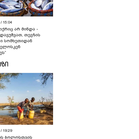
/ 15:04
იქრიც არ მინდა -
 დავუშვათ, თევზის
დი სომხეთიდან
ველოსკენ
ეს“
ᲘᲖᲘ
/ 19:29
ის ბოლოსთვის