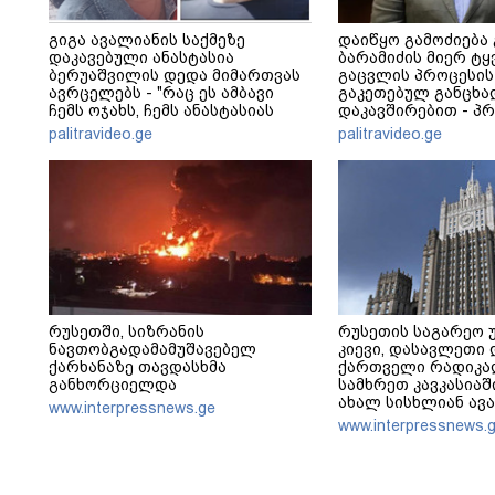
გიგა ავალიანის საქმეზე
დაიწყო გამოძიება
დაკავებული ანასტასია
ბარამიძის მიერ ტყ
ბერუაშვილის დედა მიმართვას
გაცვლის პროცესის
ავრცელებს - "რაც ეს ამბავი
გაკეთებულ განცხა
ჩემს ოჯახს, ჩემს ანასტასიას
დაკავშირებით - პ
გადახდა თავს, მის მერე მე მე
განცხადება
palitravideo.ge
palitravideo.ge
არ ვარ"
რუსეთში, სიზრანის
რუსეთის საგარეო უ
ნავთობგადამამუშავებელ
კიევი, დასავლეთი 
ქარხანაზე თავდასხმა
ქართველი რადიკა
განხორციელდა
სამხრეთ კავკასია
ახალ სისხლიან ავ
www.interpressnews.ge
ჩათრევას ცდილობ
www.interpressnews.