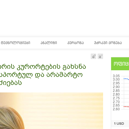
ᲢᲔᲥᲜᲝᲚᲝᲒᲘᲔᲑᲘ
ᲐᲜᲐᲚᲘᲖᲘ
ᲞᲔᲠᲡᲝᲜᲐ
ᲣᲫᲠᲐᲕᲘ ᲥᲝᲜᲔᲑᲐ
ოფიც
თრის კურორტების გახსნა
 სპორტულ და არამარტო
ძიებას
1 USD