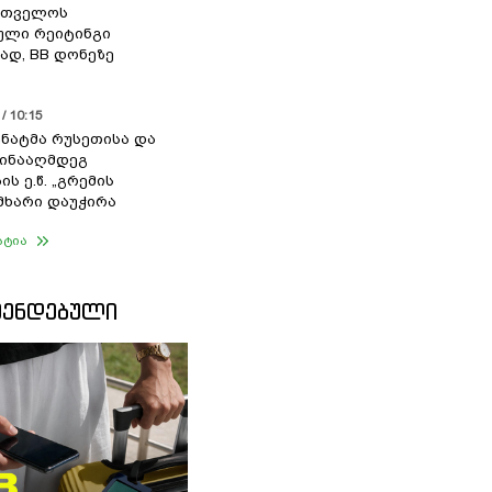
რთველოს
ული რეიტინგი
დ, BB დონეზე
/ 10:15
სენატმა რუსეთისა და
წინააღმდეგ
ის ე.წ. „გრემის
 მხარი დაუჭირა
ატია
ᲛᲔᲜᲓᲔᲑᲣᲚᲘ