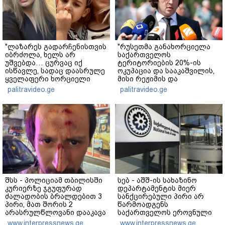
"ლაზარეს გადარჩენისთვის
"რუსეთმა განახორციელა
იბრძოლა, ხელს არ
საქართველოს
უშვებდა… ცურვაც იქ
ტერიტორიების 20%-ის
ისწავლე, სადაც დაასრულე
ოკუპაცია და სააკაშვილის,
ყველაფერი ხორციელი
მისი რეჟიმის და
ცხოვრებიდან" – რას წერს
"ნაცმოძრაობის" ღალატი
palitravideo.ge
palitravideo.ge
ხობში დაღუპული დედა-
ვერანაირად ვერ
შვილის ახლობელი?
გადაფარავს ამ
დანაშაულს" - ირაკლი
კობახიძე
შსს - პოლიციამ თბილისში
სებ - აშშ-ის სახაზინო
კურიერზე ჯგუფურად
დეპარტამენტის მიერ
ძალადობის ბრალდებით 3
სანქცირებული პირი არ
პირი, მათ შორის 2
წარმოადგენს
არასრულწლოვანი დააკავა
საქართველოს ეროვნული
- კიდევ 2 პირის დაკავების
ბანკის რეგულირებულ
www.interpressnews.ge
www.interpressnews.ge