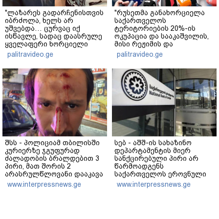
"ლაზარეს გადარჩენისთვის
"რუსეთმა განახორციელა
იბრძოლა, ხელს არ
საქართველოს
უშვებდა… ცურვაც იქ
ტერიტორიების 20%-ის
ისწავლე, სადაც დაასრულე
ოკუპაცია და სააკაშვილის,
ყველაფერი ხორციელი
მისი რეჟიმის და
ცხოვრებიდან" – რას წერს
"ნაცმოძრაობის" ღალატი
palitravideo.ge
palitravideo.ge
ხობში დაღუპული დედა-
ვერანაირად ვერ
შვილის ახლობელი?
გადაფარავს ამ
დანაშაულს" - ირაკლი
კობახიძე
შსს - პოლიციამ თბილისში
სებ - აშშ-ის სახაზინო
კურიერზე ჯგუფურად
დეპარტამენტის მიერ
ძალადობის ბრალდებით 3
სანქცირებული პირი არ
პირი, მათ შორის 2
წარმოადგენს
არასრულწლოვანი დააკავა
საქართველოს ეროვნული
- კიდევ 2 პირის დაკავების
ბანკის რეგულირებულ
www.interpressnews.ge
www.interpressnews.ge
მიზნით კი შესაბამისი
სუბიექტს
ღონისძიებები ტარდება