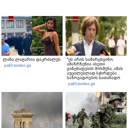
ლანა ლატარია დაკრძალეს
"ეს არის სამარცხვინო,
ამაზრზენია ასეთი
palitravideo.ge
განცხადების მოსმენა, ამას
აუცილებლად სჭირდება
საზოგადოების სათანადო
რეაქცია" - ირაკლი
palitravideo.ge
კობახიძე