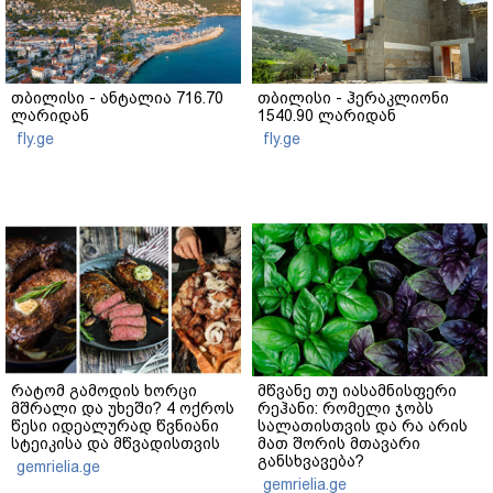
თბილისი - ანტალია 716.70
თბილისი - ჰერაკლიონი
ლარიდან
1540.90 ლარიდან
fly.ge
fly.ge
რატომ გამოდის ხორცი
მწვანე თუ იასამნისფერი
მშრალი და უხეში? 4 ოქროს
რეჰანი: რომელი ჯობს
წესი იდეალურად წვნიანი
სალათისთვის და რა არის
სტეიკისა და მწვადისთვის
მათ შორის მთავარი
განსხვავება?
gemrielia.ge
gemrielia.ge