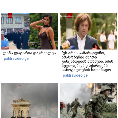
ლანა ლატარია დაკრძალეს
"ეს არის სამარცხვინო,
ამაზრზენია ასეთი
palitravideo.ge
განცხადების მოსმენა, ამას
აუცილებლად სჭირდება
საზოგადოების სათანადო
რეაქცია" - ირაკლი
palitravideo.ge
კობახიძე