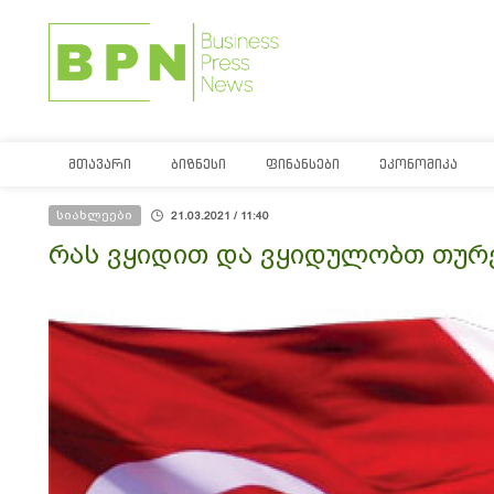
ᲛᲗᲐᲕᲐᲠᲘ
ᲑᲘᲖᲜᲔᲡᲘ
ᲤᲘᲜᲐᲜᲡᲔᲑᲘ
ᲔᲙᲝᲜᲝᲛᲘᲙᲐ
სიახლეები
21.03.2021 / 11:40
რას ვყიდით და ვყიდულობთ თურ