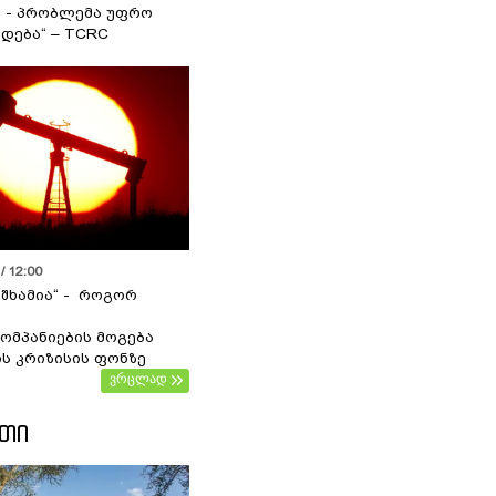
ა - პრობლემა უფრო
დება“ – TCRC
/ 12:00
 შხამია“ - როგორ
ომპანიების მოგება
ს კრიზისის ფონზე
ვრცლად
ᲔᲗᲘ