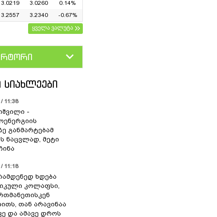
3.0219
3.0260
0.14%
3.2557
3.2340
-0.67%
ყველა ვალუტა
ერტორი
D
GEL
 ᲡᲘᲐᲮᲚᲔᲔᲑᲘ
/ 11:38
იშვილი -
ოენერგიის
ზე განმარტებამ
ის ნაცვლად, მეტი
ჩინა
/ 11:18
ერამდენედ ხდება
იკული კოლაფსი,
რთმანეთისკენ
თითს, თან არავინაა
ვე და ამავე დროს