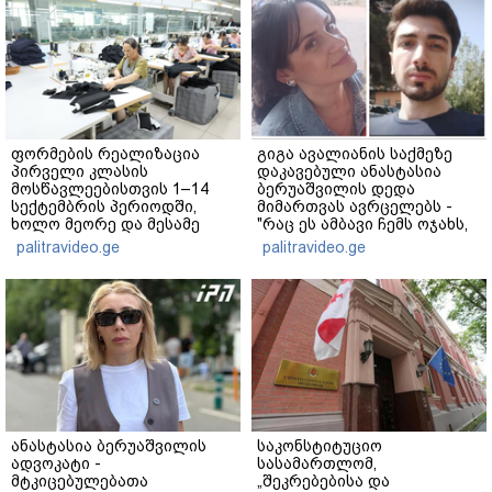
ფორმების რეალიზაცია
გიგა ავალიანის საქმეზე
პირველი კლასის
დაკავებული ანასტასია
მოსწავლეებისთვის 1–14
ბერუაშვილის დედა
სექტემბრის პერიოდში,
მიმართვას ავრცელებს -
ხოლო მეორე და მესამე
"რაც ეს ამბავი ჩემს ოჯახს,
ეტაპებზე...
ჩემს ანასტასიას გადახდა
palitravideo.ge
palitravideo.ge
თავს, მის მერე მე მე არ
ვარ"
ანასტასია ბერუაშვილის
საკონსტიტუციო
ადვოკატი -
სასამართლომ,
მტკიცებულებათა
„შეკრებებისა და