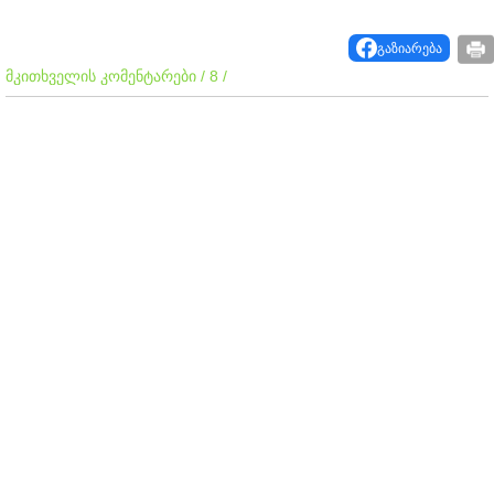
გაზიარება
მკითხველის კომენტარები / 8 /
4
მთავრობა თითქოს ყიდის, სინამდვილეში კი ყიდულობს მუქთად
ქართულ ჯიგრულ პონტში.
21:14 / 2021-03-30
..
ღმერთო შენ მაინც უშველე საქართველოს!
20:37 / 2021-03-30
ყური მიგდე
# 1 სტომატოლოგიური პოლიკლინიკა აღამშენებლის გამზირზე
არის სასტუმრო ივერიის ხელა , მგონი...3 ოთახიანი ბინაც 80 000
$ და ეს ასჯერ მეტი ფართიც იმდენივე თანხა? ბლენა? ჩაწყობილი
აუქციონები
19:30 / 2021-03-31