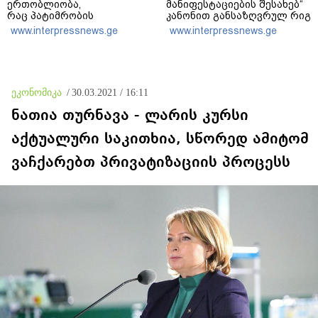
ერთობლიობა,
მანიფესტაციების შესახებ“
რაც პატიმრობის
კანონით განსაზღვრულ რიგ
საფუძველი უნდა გახდეს,
აკრძალვასთან
www.interpressnews.ge
www.interpressnews.ge
არ არსებობს - ჩვენი
დაკავშირებით სახალხო
პოზიციაა ბრალდებულის
დამცველის სარჩელი
აღკვეთის ღონისძიების
არსებითად
გარეშე დატოვება, სხვა
განსახილველად მიიღო
ალტერნატივის დაყენებას
ეკონომიკა
/
30.03.2021 / 16:11
არ გამოვრიცხავ
ნათია თურნავა - ლარის კურსი
აქტუალური საკითხია, სწორედ ამიტომ
ვაჩქარებთ პრივატიზაციის პროცესს