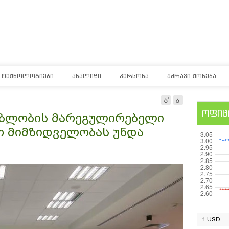
ᲢᲔᲥᲜᲝᲚᲝᲒᲘᲔᲑᲘ
ᲐᲜᲐᲚᲘᲖᲘ
ᲞᲔᲠᲡᲝᲜᲐ
ᲣᲫᲠᲐᲕᲘ ᲥᲝᲜᲔᲑᲐ
ოფიც
გებლობის მარეგულირებელი
ო მიმზიდველობას უნდა
1 USD