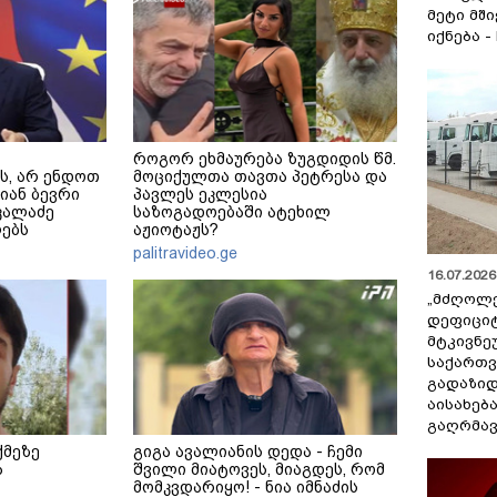
მეტი მშ
იქნება -
როგორ ეხმაურება ზუგდიდის წმ.
ს, არ ენდოთ
მოციქულთა თავთა პეტრესა და
ლიან ბევრი
პავლეს ეკლესია
კალაძე
საზოგადოებაში ატეხილ
ებს
აჟიოტაჟს?
palitravideo.ge
16.07.2026 
„მძღოლ
დეფიცი
მტკივნ
საქართ
გადაზიდ
აისახებ
გაღრმავ
ქმეზე
გიგა ავალიანის დედა - ჩემი
ა
შვილი მიატოვეს, მიაგდეს, რომ
მომკვდარიყო! - ნია იმნაძის