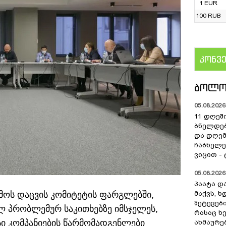
1 EUR
100 RUB
კონვ
US
ᲑᲝᲚᲝ
05.08.2026 
11 დღეშ
ბნელდებ
და დღე
ჩაბნელე
ვიცით -
05.08.2026 
პაატა და
ემოს დაცვის კომიტეტის ფარგლებში,
მაქვს, 
შეტევებ
 პრობლემურ საკითხებზე იმსჯელეს,
რასაც ხ
სი კომპანიების წარმომადგენლები
ახმაურე