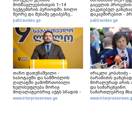
პირველი კლასის
ბარამიძის მიერ ტყ
მოსწავლეებისთვის 1–14
გაცვლის პროცესის
სექტემბრის პერიოდში, ხოლო
გაკეთებულ განცხა
მეორე და მესამე ეტაპებზე...
დაკავშირებით - პ
განცხადება
palitravideo.ge
palitravideo.ge
თაზო დათუნაშვილი -
ირაკლი კობახიძე -
საბოტაჟში და სამშობლოს
ბარამიძის განცხად
ღალატში გამოწრთობილი
მორალურად არის 
ხელისუფლება მორიგ
და სამარცხვინო,
მოღალატეობრივ აქტს სჩადის -
სამართლებრივ მხა
საბოტაჟია და საქართველოს
შეეხება, ამას შესა
www.interpressnews.ge
www.interpressnews.
ინტერესების მტრობა ანაკლიის
უწყებები დაადგენე
პორტის დაპატარავება