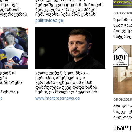
ვეთა
დაკავებული ანასტასია
 შესახებ
ბერუაშვილის დედა მიმართვას
დებასთან
ავრცელებს - "რაც ეს ამბავი
06.08.2026 
როკურატურის
ჩემს ოჯახს, ჩემს ანასტასიას
გადახდა თავს, მის მერე მე მე
შეიძინე
palitravideo.ge
არ ვარ"
სამოგზა
მიიღე გ
ინტერნე
 გიორგი
ვოლოდიმირ ზელენსკი -
ება
ევროპას, ამერიკასა და
ამაზრზენი
უკრაინას რუსეთის ამ ომის
დასრულება უკვე დიდი ხანია
რეს რაც
სურთ, ეს მხოლოდ პუტინს არ
ბამისი
სურს - მეტი ზეწოლაა საჭირო
ge
www.interpressnews.ge
06.08.2026 
ნ
ბოიგარ
საუკეთე
მაღაზიე
ᲐᲜᲐᲚ