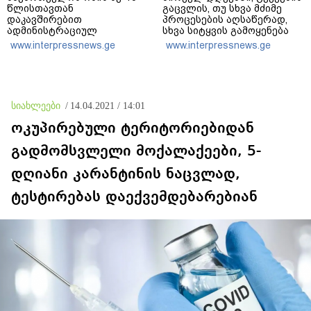
წლისთავთან
გაცვლის, თუ სხვა მძიმე
დაკავშირებით
პროცესების აღსაწერად,
ადმინისტრაციულ
სხვა სიტყვის გამოყენება
შენობებზე სახელმწიფო
აჯობებდა - არასდროს
www.interpressnews.ge
www.interpressnews.ge
დროშები დაეშვა
მითქვამს, რომ ჩვენები
ხელებაწეულს ან
დატყვევებულს
"ხვრეტდნენ", ეგ არასდროს
მინახავს და არც რაიმე
სიახლეები
/
14.04.2021 / 14:01
ფაქტი ვიცი
ოკუპირებული ტერიტორიებიდან
გადმომსვლელი მოქალაქეები, 5-
დღიანი კარანტინის ნაცვლად,
ტესტირებას დაექვემდებარებიან