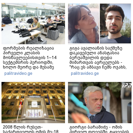
ფორმების რეალიზაცია
გიგა ავალიანის საქმეზე
პირველი კლასის
დაკავებული ანასტასია
მოსწავლეებისთვის 1–14
ბერუაშვილის დედა
სექტემბრის პერიოდში,
მიმართვას ავრცელებს -
ხოლო მეორე და მესამე
"რაც ეს ამბავი ჩემს ოჯახს,
ეტაპებზე...
ჩემს ანასტასიას გადახდა
palitravideo.ge
palitravideo.ge
თავს, მის მერე მე მე არ
ვარ"
2008 წლის რუსეთ-
გიორგი ბარამიძე - ომის
საქართველოს ომის მე-18
პირველ დღეებში, ტყვეების