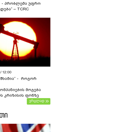
ა - პრობლემა უფრო
დება“ – TCRC
/ 12:00
 შხამია“ - როგორ
ომპანიების მოგება
ს კრიზისის ფონზე
ვრცლად
ᲔᲗᲘ