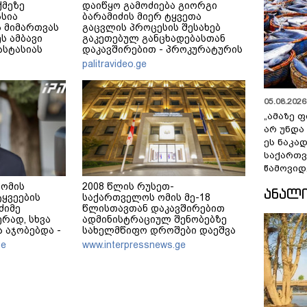
ქმეზე
დაიწყო გამოძიება გიორგი
ასია
ბარამიძის მიერ ტყვეთა
 მიმართვას
გაცვლის პროცესის შესახებ
ს ამბავი
გაკეთებულ განცხადებასთან
ნასტასიას
დაკავშირებით - პროკურატურის
მერე მე მე
განცხადება
palitravideo.ge
05.08.2026 
„ამაზე ფ
არ უნდა
ეს ნაკა
საქართ
წამოვიდ
 ომის
2008 წლის რუსეთ-
ᲐᲜᲐᲚ
ტყვეების
საქართველოს ომის მე-18
ძიმე
წლისთავთან დაკავშირებით
რად, სხვა
ადმინისტრაციულ შენობებზე
ა აჯობებდა -
სახელმწიფო დროშები დაეშვა
ს, რომ
ge
www.interpressnews.ge
ლს ან
ეტდნენ", ეგ
ს და არც