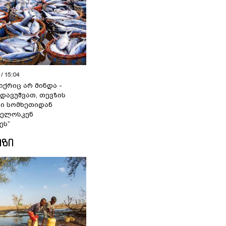
/ 15:04
იქრიც არ მინდა -
 დავუშვათ, თევზის
დი სომხეთიდან
ველოსკენ
ეს“
ᲘᲖᲘ