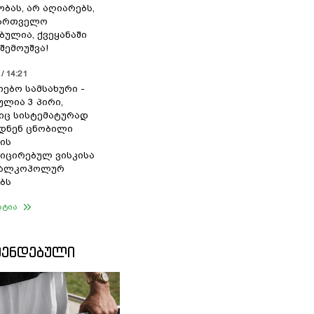
ბას, არ აღიარებს,
ქართველო
ბულია, ქვეყანაში
შემოუშვა!
/ 14:21
იებო სამსახური -
ულია 3 პირი,
ც სისტემატურად
დნენ ცნობილი
ის
ცირებულ ვისკისა
ა ალკოჰოლურ
ბს
ატია
ᲛᲔᲜᲓᲔᲑᲣᲚᲘ