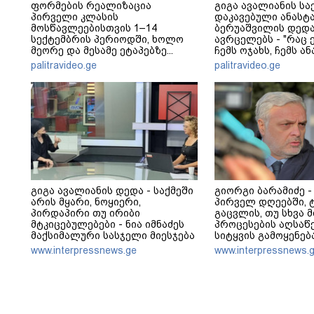
ფორმების რეალიზაცია
გიგა ავალიანის სა
პირველი კლასის
დაკავებული ანასტ
მოსწავლეებისთვის 1–14
ბერუაშვილის დედა
სექტემბრის პერიოდში, ხოლო
ავრცელებს - "რაც ე
მეორე და მესამე ეტაპებზე...
ჩემს ოჯახს, ჩემს ა
გადახდა თავს, მის 
palitravideo.ge
palitravideo.ge
არ ვარ"
გიგა ავალიანის დედა - საქმეში
გიორგი ბარამიძე -
არის მყარი, ნოყიერი,
პირველ დღეებში, 
პირდაპირი თუ ირიბი
გაცვლის, თუ სხვა მ
მტკიცებულებები - ნია იმნაძეს
პროცესების აღსაწე
მაქსიმალური სასჯელი მიესჯება
სიტყვის გამოყენებ
- ჩვენ ნია იმნაძეს არ ვედავებით
არასდროს მითქვამ
www.interpressnews.ge
www.interpressnews.
იმას, რომ ეუბნება: “წადი,
ჩვენები ხელებაწეუ
მოკალი“, ეს დაკვეთაა, ჩვენ
დატყვევებულს "ხვრ
ვამბობთ, წაქეზებას,
არასდროს მინახავ
მანიპულირებას
რაიმე ფაქტი ვიცი