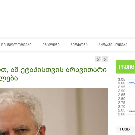
ᲢᲔᲥᲜᲝᲚᲝᲒᲘᲔᲑᲘ
ᲐᲜᲐᲚᲘᲖᲘ
ᲞᲔᲠᲡᲝᲜᲐ
ᲣᲫᲠᲐᲕᲘ ᲥᲝᲜᲔᲑᲐ
ოფიც
თ, ამ ეტაპისთვის არავითარი
ილება
1 USD