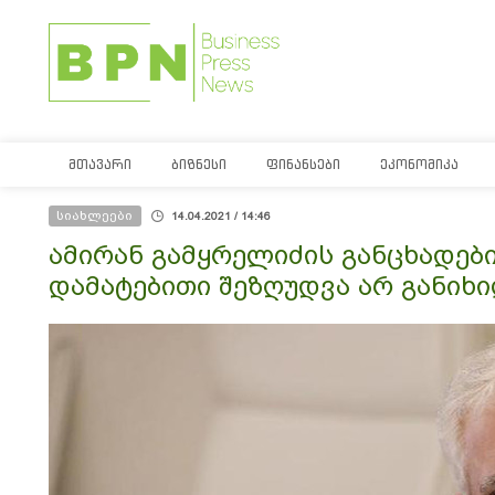
ᲛᲗᲐᲕᲐᲠᲘ
ᲑᲘᲖᲜᲔᲡᲘ
ᲤᲘᲜᲐᲜᲡᲔᲑᲘ
ᲔᲙᲝᲜᲝᲛᲘᲙᲐ
სიახლეები
14.04.2021 / 14:46
ამირან გამყრელიძის განცხადები
დამატებითი შეზღუდვა არ განიხ