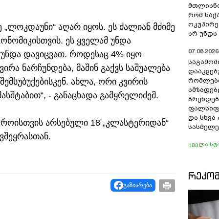
მთლიანო
რომ სა
ოკუპირე
 „ლოკდაუნი“ აღარ იყოს. ეს ძალიან მძიმე
არ უნდა 
კონომიკისთვის. ეს ყველამ უნდა
07.08.2026 
 უნდა დავიცვათ. როდესაც 4% იყო
საგამოძ
ირა ნარჩუნდება, მაშინ გაქვს საშუალება
დააკვებ
შემსუბუქებისკენ. ახლა, ორი კვირის
რომლები
ამზადებ
მასშტაბით“, - განაცხადა გამყრელიძემ.
ბრენდებ
ფალსიფი
და სხვ
 დროისთვის არსებული 18 „კლასტერიდან“
სასმელე
ვშეყრასთან.
ყველა სტ
ᲠᲔᲙᲝ
გაზიარება