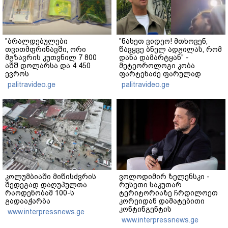
"ბრალდებულები
"ნახეთ ვიდეო! მთხოვენ,
თვითმფრინავში, ორი
წავყვე ბნელ ადგილას, რომ
მგზავრის კუთვნილ 7 800
დანა დამარტყან" -
აშშ დოლარსა და 4 450
მეტეოროლოგი კობა
ევროს
ფარტენაძე ფარულად
მართლსაწინააღმდეგოდ
გადაღებულ კადრებს
palitravideo.ge
palitravideo.ge
დაეუფლნენ" - დანაშაულის
აქვეყნებს
რა დეტალები ხდება
ცნობილი?
კოლუმბიაში მიწისძვრის
ვოლოდიმირ ზელენსკი -
შედეგად დაღუპულთა
რუსეთი საკუთარ
რაოდენობამ 100-ს
ტერიტორიაზე ჩრდილოეთ
გადააჭარბა
კორეიდან დამატებითი
კონტინგენტის
www.interpressnews.ge
განთავსებისთვის ემზადება
www.interpressnews.ge
- მსოფლიოში ყველა უნდა