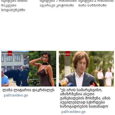
იყიდება მიწის
იყიდება 7 ოთახიანი
იყიდება 2 ოთახიან
ნაკვეთი
აგარაკი კოჭობაში
ბინა სანზონაში
ხოდაბუნებში
ლანა ლატარია დაკრძალეს
"ეს არის სამარცხვინო,
ამაზრზენია ასეთი
palitravideo.ge
განცხადების მოსმენა, ამას
აუცილებლად სჭირდება
საზოგადოების სათანადო
რეაქცია" - ირაკლი
palitravideo.ge
კობახიძე