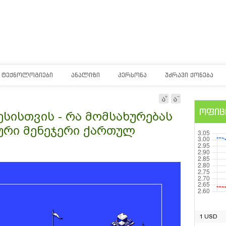
ᲢᲔᲥᲜᲝᲚᲝᲒᲘᲔᲑᲘ
ᲐᲜᲐᲚᲘᲖᲘ
ᲞᲔᲠᲡᲝᲜᲐ
ᲣᲫᲠᲐᲕᲘ ᲥᲝᲜᲔᲑᲐ
ოფიც
ესისთვის - რა მომსახურებას
ური მენეჯერი ქართულ
1 USD