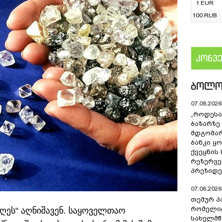
1 EUR
100 RUB
კონვ
US
ᲑᲝᲚᲝ
07.08.2026 
„როდესა
ბაზარზე
მდგომარ
ბანკი ყ
ქვეყნის
რეზერვებ
პრეზიდე
07.08.2026 
თემურ პ
რომელიც
ღეს“ აღნიშავენ. საყოველთაო
სახელმ