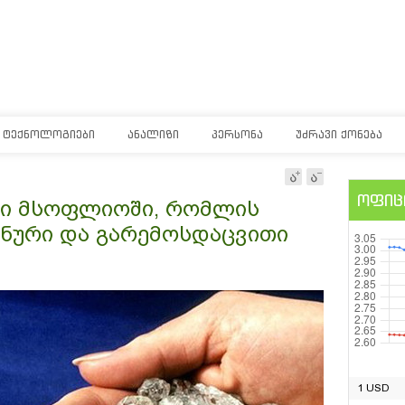
ᲢᲔᲥᲜᲝᲚᲝᲒᲘᲔᲑᲘ
ᲐᲜᲐᲚᲘᲖᲘ
ᲞᲔᲠᲡᲝᲜᲐ
ᲣᲫᲠᲐᲕᲘ ᲥᲝᲜᲔᲑᲐ
ოფიც
ბი მსოფლიოში, რომლის
ანური და გარემოსდაცვითი
1 USD