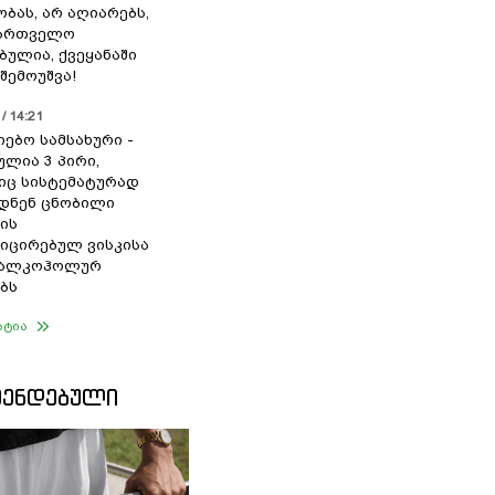
ბას, არ აღიარებს,
ქართველო
ბულია, ქვეყანაში
შემოუშვა!
/ 14:21
იებო სამსახური -
ულია 3 პირი,
ც სისტემატურად
დნენ ცნობილი
ის
ცირებულ ვისკისა
ა ალკოჰოლურ
ბს
ატია
ᲛᲔᲜᲓᲔᲑᲣᲚᲘ