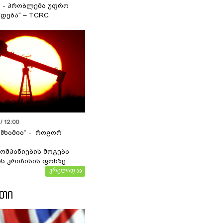
ა - პრობლემა უფრო
დება“ – TCRC
/ 12:00
 შხამია“ - როგორ
ომპანიების მოგება
ს კრიზისის ფონზე
ვრცლად
ᲔᲗᲘ