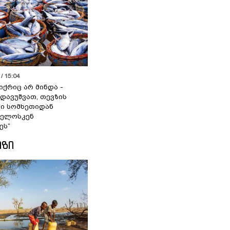
/ 15:04
იქრიც არ მინდა -
 დავუშვათ, თევზის
დი სომხეთიდან
ველოსკენ
ეს“
ᲘᲖᲘ