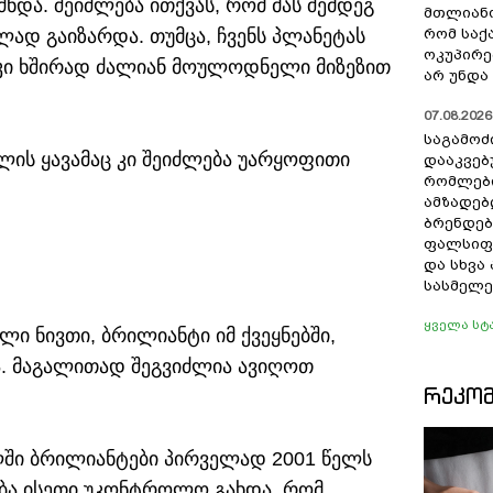
და. შეიძლება ითქვას, რომ მას შემდეგ
მთლიანო
ლად გაიზარდა. თუმცა, ჩვენს პლანეტას
რომ სა
ოკუპირე
 კი ხშირად ძალიან მოულოდნელი მიზეზით
არ უნდა 
07.08.2026 
საგამოძ
ის ყავამაც კი შეიძლება უარყოფითი
დააკვებ
რომლები
ამზადებ
ბრენდებ
ფალსიფი
და სხვ
სასმელე
ყველა სტ
ი ნივთი, ბრილიანტი იმ ქვეყნებში,
ა. მაგალითად შეგვიძლია ავიღოთ
ᲠᲔᲙᲝ
ილში ბრილიანტები პირველად 2001 წელს
ება ისეთი უკონტროლო გახდა, რომ