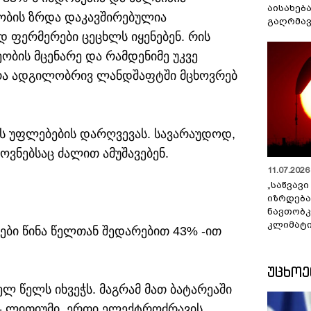
აისახებ
ნობის ზრდა დაკავშირებულია
გაღრმავ
დ ფერმერები ცეცხლს იყენებენ. რის
ობის მცენარე და რამდენიმე უკვე
ქრა ადგილობრივ ლანდშაფტში მცხოვრებ
ის უფლებების დარღვევას. სავარაუდოდ,
ვნებსაც ძალით ამუშავებენ.
11.07.2026 
„საწვავი
იზრდება
ნავთობკ
კლიმატი
ბი წინა წელთან შედარებით 43% -ით
ᲣᲪᲮᲝ
 წელს იხვეჭს. მაგრამ მათ ბატარეაში
 - ლითიუმი. ერთი ელექტროძრავის