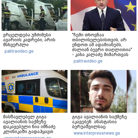
ვრცელდება უმძიმესი
"ჩემი თხოვნაა
ავარიის კადრები, არის
თბილისელებისთვის, არ
მსხვერპლი
ენდოთ ამ ადამიანებს,
ძალიან ბევრი თაღლითია"
palitravideo.ge
- კახა კალაძე მიმართვას
ავრცელებს
palitravideo.ge
მასწავლებელ გიგა
გიგა ავალიანის საქმეზე
ავალიანის საქმეზე
აკავებენ ანასტასია
დაკავებული ნია იმნაძე
ბერუაშვილსაც
კლინიკაში გადაჰყავთ
www.interpressnews.ge