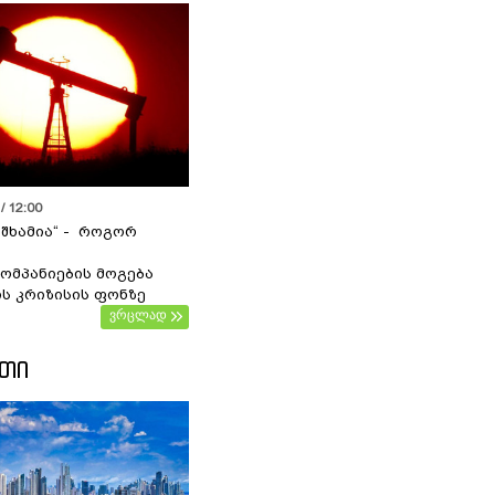
/ 12:00
 შხამია“ - როგორ
ომპანიების მოგება
ს კრიზისის ფონზე
ვრცლად
ᲔᲗᲘ