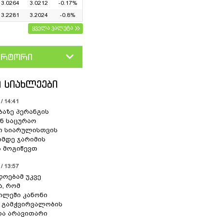
3.0264
3.0212
-0.17%
3.2281
3.2024
-0.8%
ყველა ვალუტა
ერტორი
D
GEL
 ᲡᲘᲐᲮᲚᲔᲔᲑᲘ
/ 14:41
ბაზე პერანგის
ან საცურაო
ი სიარულისთვის
ომდე ჯარიმის
 მოგიწევთ
/ 13:57
დოებამ უკვე
ა, რომ
ილეში კანონი
 გამჭვირვალობის
და არავითარი