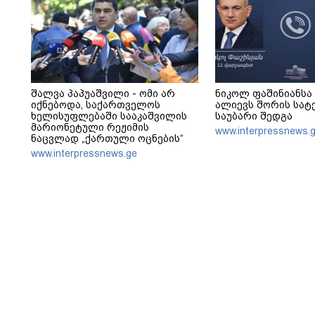
შალვა პაპუაშვილი - ომი არ
ნიკოლ ფაშინიანსა
იქნებოდა, საქართველოს
ალიევს შორის სა
ხელისუფლებაში სააკაშვილის
საუბარი შედგა
მარიონეტული რეჟიმის
www.interpressnews.
ნაცვლად „ქართული ოცნების“
მსგავსი პატრიოტული ძალა რომ
www.interpressnews.ge
ყოფილიყო, თუ 2008 წლის ომი
თუ არ იქნებოდა, დიდი
ალბათობით, არც უკრაინის ომი
იქნებოდა