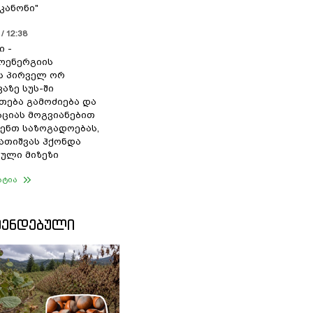
კანონი"
/ 12:38
ი -
ოენერგიის
ს პირველ ორ
აზე სუს-ში
თება გამოძიება და
ციას მოგვიანებით
ენთ საზოგადოებას,
გათიშვას ჰქონდა
ული მიზეზი
ატია
ᲛᲔᲜᲓᲔᲑᲣᲚᲘ