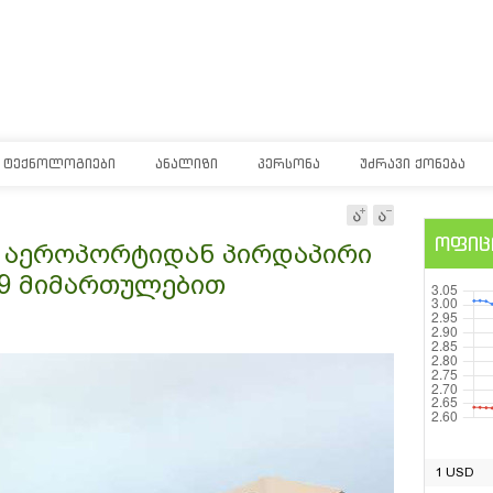
ᲢᲔᲥᲜᲝᲚᲝᲒᲘᲔᲑᲘ
ᲐᲜᲐᲚᲘᲖᲘ
ᲞᲔᲠᲡᲝᲜᲐ
ᲣᲫᲠᲐᲕᲘ ᲥᲝᲜᲔᲑᲐ
ოფიც
ო აეროპორტიდან პირდაპირი
 9 მიმართულებით
1 USD