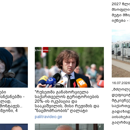
2027 წლ
მსოფლი
მეტი მშ
იქნება -
16.07.2026 
„მძღოლ
ები
"რუსეთმა განახორციელა
დეფიცი
მანქანებში -
საქართველოს ტერიტორიების
მტკივნ
ულად,
20%-ის ოკუპაცია და
საქართ
ონტაჟეს...
სააკაშვილის, მისი რეჟიმის და
 მგონი, 4
"ნაცმოძრაობის" ღალატი
გადაზიდ
ეკა კუპატაძე
ვერანაირად ვერ გადაფარავს
palitravideo.ge
აისახებ
ამ დანაშაულს" - ირაკლი
გაღრმავ
კობახიძე