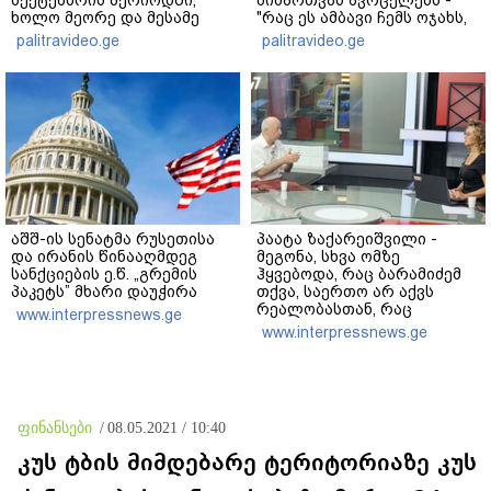
ხოლო მეორე და მესამე
"რაც ეს ამბავი ჩემს ოჯახს,
ეტაპებზე...
ჩემს ანასტასიას გადახდა
palitravideo.ge
palitravideo.ge
თავს, მის მერე მე მე არ
ვარ"
აშშ-ის სენატმა რუსეთისა
პაატა ზაქარეიშვილი -
და ირანის წინააღმდეგ
მეგონა, სხვა ომზე
სანქციების ე.წ. „გრემის
ჰყვებოდა, რაც ბარამიძემ
პაკეტს” მხარი დაუჭირა
თქვა, საერთო არ აქვს
რეალობასთან, რაც
www.interpressnews.ge
აფხაზეთში იყო - შემიძლია
www.interpressnews.ge
ადამიანებს ვაჩვენო
უამრავი საბუთი, სადაც
კომისია მუშაობს და
ბარამიძე იქ არ ჩანს
ფინანსები
/
08.05.2021 / 10:40
კუს ტბის მიმდებარე ტერიტორიაზე კუს