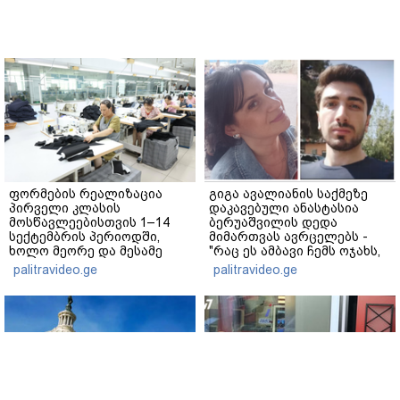
ფორმების რეალიზაცია
გიგა ავალიანის საქმეზე
პირველი კლასის
დაკავებული ანასტასია
მოსწავლეებისთვის 1–14
ბერუაშვილის დედა
სექტემბრის პერიოდში,
მიმართვას ავრცელებს -
ხოლო მეორე და მესამე
"რაც ეს ამბავი ჩემს ოჯახს,
ეტაპებზე...
ჩემს ანასტასიას გადახდა
palitravideo.ge
palitravideo.ge
თავს, მის მერე მე მე არ
ვარ"