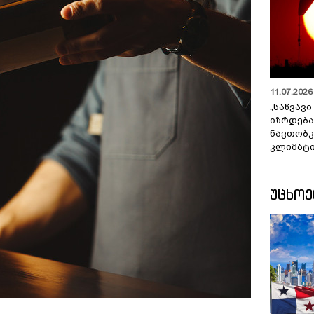
11.07.2026 
„საწვავი
იზრდება
ნავთობკ
კლიმატი
ᲣᲪᲮᲝ