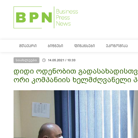
ᲛᲗᲐᲕᲐᲠᲘ
ᲑᲘᲖᲜᲔᲡᲘ
ᲤᲘᲜᲐᲜᲡᲔᲑᲘ
ᲔᲙᲝᲜᲝᲛᲘᲙᲐ
სიახლეები
14.05.2021 / 10:33
დიდი ოდენობით გადასახადისთვი
ორი კომპანიის ხელმძღვანელი პა