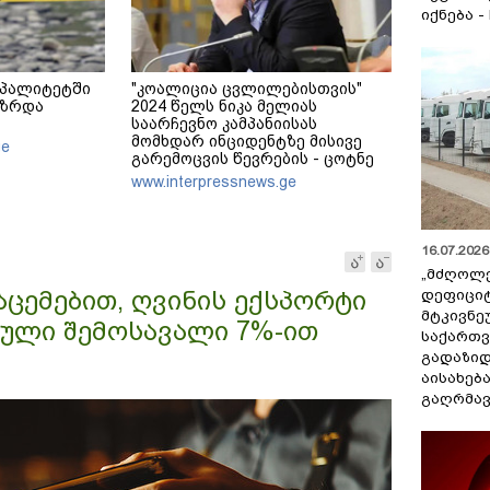
იქნება -
იპალიტეტში
"კოალიცია ცვლილებისთვის"
აზრდა
2024 წელს ნიკა მელიას
საარჩევნო კამპანიისას
მომხდარ ინციდენტზე მისივე
ge
გარემოცვის წევრების - ცოტნე
მირცხულავასა და გაბრიელ
www.interpressnews.ge
კობაიძისთვის ბრალის
წაყენებას "აბსურდულს"
უწოდებს
16.07.2026 
„მძღოლ
აცემებით, ღვინის ექსპორტი
დეფიცი
მტკივნ
ბული შემოსავალი 7%-ით
საქართ
გადაზიდ
აისახებ
გაღრმავ