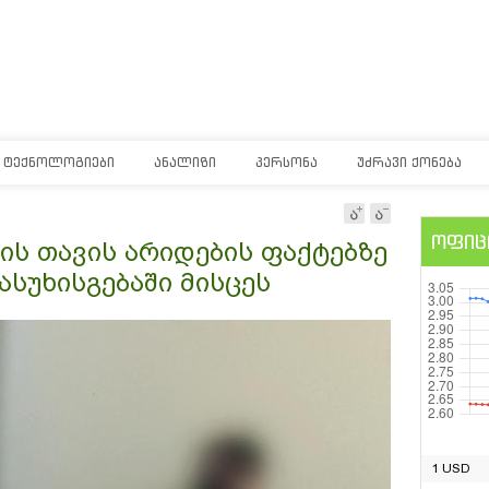
ᲢᲔᲥᲜᲝᲚᲝᲒᲘᲔᲑᲘ
ᲐᲜᲐᲚᲘᲖᲘ
ᲞᲔᲠᲡᲝᲜᲐ
ᲣᲫᲠᲐᲕᲘ ᲥᲝᲜᲔᲑᲐ
ოფიც
ს თავის არიდების ფაქტებზე
სუხისგებაში მისცეს
1 USD