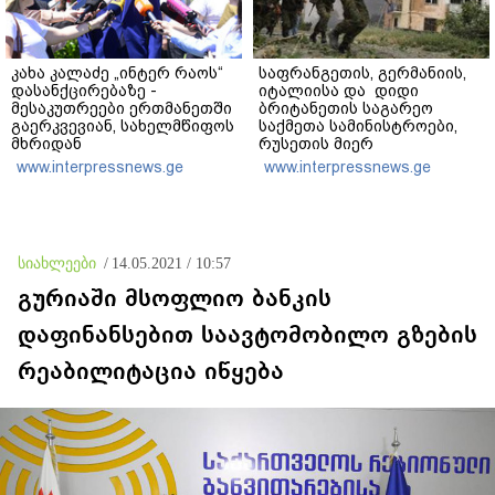
კახა კალაძე „ინტერ რაოს“
საფრანგეთის, გერმანიის,
დასანქცირებაზე -
იტალიისა და დიდი
მესაკუთრეები ერთმანეთში
ბრიტანეთის საგარეო
გაერკვევიან, სახელმწიფოს
საქმეთა სამინისტროები,
მხრიდან
რუსეთის მიერ
ბიზნესსაქმიანობაში
საქართველოს ოკუპაციის
www.interpressnews.ge
www.interpressnews.ge
უხეშად ჩარევა,
მორიგ წლისთავთან
ეწინააღმდეგება იმ
დაკავშირებით ერთობლივ
პრინციპებს, რომელსაც
განცხადებას ავრცელებენ
2012 წლიდან ვიცავთ - თუ
საჭირო იქნება
სიახლეები
/
14.05.2021 / 10:57
სახელმწიფოს მოქმედება,
ნაბიჯებს გადავდგამთ
გურიაში მსოფლიო ბანკის
დაფინანსებით საავტომობილო გზების
რეაბილიტაცია იწყება