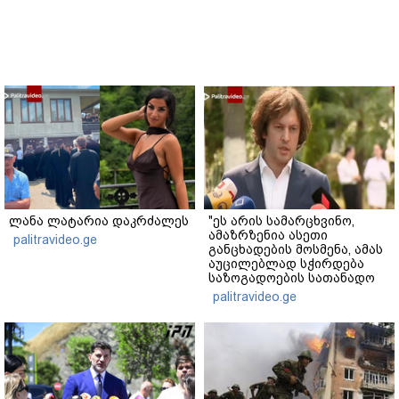
ლანა ლატარია დაკრძალეს
"ეს არის სამარცხვინო,
ამაზრზენია ასეთი
palitravideo.ge
განცხადების მოსმენა, ამას
აუცილებლად სჭირდება
საზოგადოების სათანადო
რეაქცია" - ირაკლი
palitravideo.ge
კობახიძე