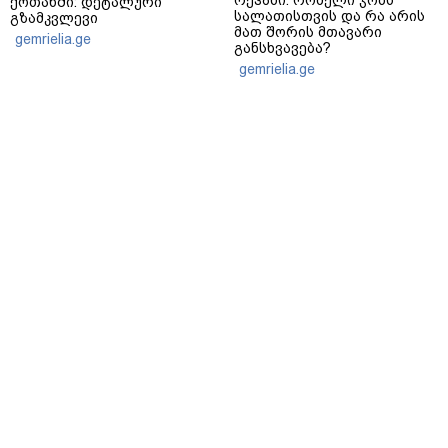
ქოთანში: დეტალური
სალათისთვის და რა არის
გზამკვლევი
მათ შორის მთავარი
gemrielia.ge
განსხვავება?
gemrielia.ge
sponsored by
ContentRoom
ფერმენტირებული
როდის არის ხალი საშიში
ინგრედიენტები კანის
და როგორია მისი
მოვლაში - კორეული
მოშორების მარტივი და
ინოვაციური ბრენდი Manyo
უსაფრთხო გზები
საქართველოშია