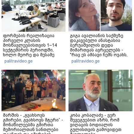
ფორმების რეალიზაცია
გიგა ავალიანის საქმეზე
პირველი კლასის
დაკავებული ანასტასია
მოსწავლეებისთვის 1–14
ბერუაშვილის დედა
სექტემბრის პერიოდში,
მიმართვას ავრცელებს -
ხოლო მეორე და მესამე
"რაც ეს ამბავი ჩემს ოჯახს,
ეტაპებზე...
ჩემს ანასტასიას გადახდა
palitravideo.ge
palitravideo.ge
თავს, მის მერე მე მე არ
ვარ"
მარშის - „გვახსოვს
კობა კობალაძე - ვერ
გმირები, გვახსოვს მტერი” -
შევეგუებით აზრს, რომ
მონაწილეებმა გმირთა
ვიღაცის ბოდიალის
მემორიალთან სანთლები
გულისთვის გამოვიდეთ