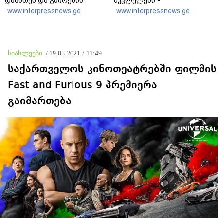
დაანთეს და გმირების
მკვლელები -
ხსოვნას პატივი მიაგეს
აინტერესებდათ,
www.interpressnews.ge
www.interpressnews.ge
საბრძოლო მოქმედებების
დროს გვქონდა თუ არა
შემხებლობა გიორგი
ბარამიძესთან, რომელ
პოზიციებში გამოირჩა
სიახლეები
/
19.05.2021 / 11:49
სიჩაუქით და
თავგანწირვით
საქართველოს კინოთეატრებში ფილმის
Fast and Furious 9 პრემიერა
გაიმართება