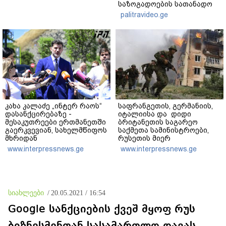
საზოგადოების სათანადო
რეაქცია" - ირაკლი
palitravideo.ge
კობახიძე
კახა კალაძე „ინტერ რაოს“
საფრანგეთის, გერმანიის,
დასანქცირებაზე -
იტალიისა და დიდი
მესაკუთრეები ერთმანეთში
ბრიტანეთის საგარეო
გაერკვევიან, სახელმწიფოს
საქმეთა სამინისტროები,
მხრიდან
რუსეთის მიერ
ბიზნესსაქმიანობაში
საქართველოს ოკუპაციის
www.interpressnews.ge
www.interpressnews.ge
უხეშად ჩარევა,
მორიგ წლისთავთან
ეწინააღმდეგება იმ
დაკავშირებით ერთობლივ
პრინციპებს, რომელსაც
განცხადებას ავრცელებენ
2012 წლიდან ვიცავთ - თუ
საჭირო იქნება
სიახლეები
/
20.05.2021 / 16:54
სახელმწიფოს მოქმედება,
ნაბიჯებს გადავდგამთ
Google სანქციების ქვეშ მყოფ რუს
ბიზნესმენთან სასამართლო დავას