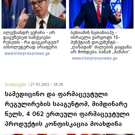
ალექსანდრ ვუჩიჩი - არ
ბენიამინ ნეთანიაჰუ -
დავუწესეთ სანქციები
ისრაელი უარყოფს 15-
რუსეთს - რა დავკარგეთ?
პუნქტიან დოკუმენტს -
აბსოლუტურად არაფერი
„ღაზადან“ ძალების გაყვანა
არ მოხდება, სანამ „ჰამასი“
www.interpressnews.ge
ნამდვილად არ
www.interpressnews.ge
განიარაღდება
სიახლეები
/
27.05.2021 / 18:28
სამედიცინო და ფარმაცევტული
რეგულირების სააგენტომ, მიმდინარე
წელს, 4 062 ერთეული ფარმაცევტული
პროდუქტის კონფისკაცია მოახდინა