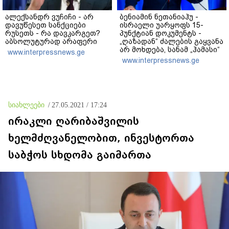
ალექსანდრ ვუჩიჩი - არ
ბენიამინ ნეთანიაჰუ -
დავუწესეთ სანქციები
ისრაელი უარყოფს 15-
რუსეთს - რა დავკარგეთ?
პუნქტიან დოკუმენტს -
აბსოლუტურად არაფერი
„ღაზადან“ ძალების გაყვანა
არ მოხდება, სანამ „ჰამასი“
www.interpressnews.ge
ნამდვილად არ
www.interpressnews.ge
განიარაღდება
სიახლეები
/
27.05.2021 / 17:24
ირაკლი ღარიბაშვილის
ხელმძღვანელობით, ინვესტორთა
საბჭოს სხდომა გაიმართა