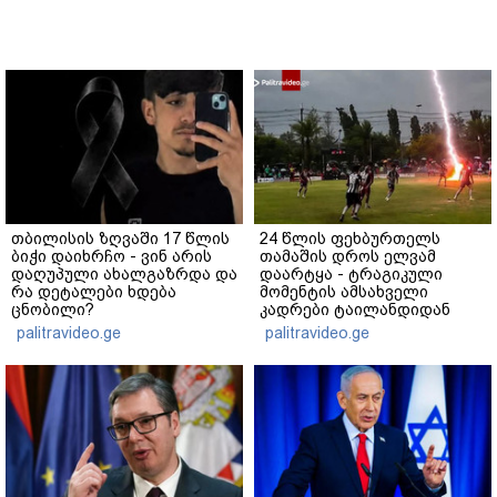
თბილისის ზღვაში 17 წლის
24 წლის ფეხბურთელს
ბიჭი დაიხრჩო - ვინ არის
თამაშის დროს ელვამ
დაღუპული ახალგაზრდა და
დაარტყა - ტრაგიკული
რა დეტალები ხდება
მომენტის ამსახველი
ცნობილი?
კადრები ტაილანდიდან
მედიაში ვრცელდება
palitravideo.ge
palitravideo.ge