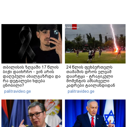
თბილისის ზღვაში 17 წლის
24 წლის ფეხბურთელს
ბიჭი დაიხრჩო - ვინ არის
თამაშის დროს ელვამ
დაღუპული ახალგაზრდა და
დაარტყა - ტრაგიკული
რა დეტალები ხდება
მომენტის ამსახველი
ცნობილი?
კადრები ტაილანდიდან
მედიაში ვრცელდება
palitravideo.ge
palitravideo.ge