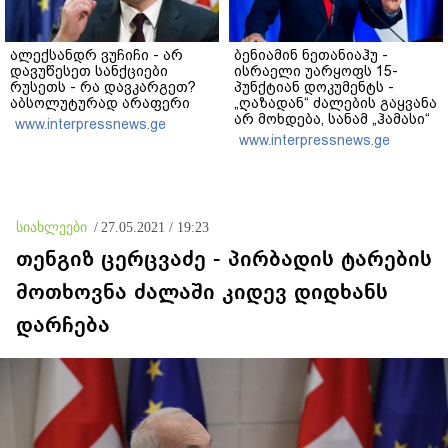
ალექსანდრ ვუჩიჩი - არ
ბენიამინ ნეთანიაჰუ -
დავუწესეთ სანქციები
ისრაელი უარყოფს 15-
რუსეთს - რა დავკარგეთ?
პუნქტიან დოკუმენტს -
აბსოლუტურად არაფერი
„ღაზადან“ ძალების გაყვანა
არ მოხდება, სანამ „ჰამასი“
www.interpressnews.ge
ნამდვილად არ
www.interpressnews.ge
განიარაღდება
სიახლეები
/
27.05.2021 / 19:23
თენგიზ ცერცვაძე - პირბადის ტარების
მოთხოვნა ძალაში კიდევ დიდხანს
დარჩება