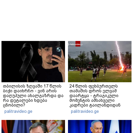
თბილისის ზღვაში 17 წლის
24 წლის ფეხბურთელს
ბიჭი დაიხრჩო - ვინ არის
თამაშის დროს ელვამ
დაღუპული ახალგაზრდა და
დაარტყა - ტრაგიკული
რა დეტალები ხდება
მომენტის ამსახველი
ცნობილი?
კადრები ტაილანდიდან
მედიაში ვრცელდება
palitravideo.ge
palitravideo.ge