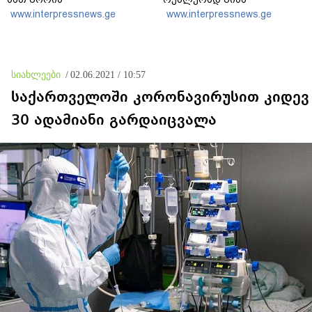
არასრულწლოვანთა
ხელისუფლებას
www.interpressnews.ge
www.interpressnews.ge
ფოტოსურათები,
წარმოადგენს, რომლის
დაამონტაჟა, მიანიჭა
დროსაც მართლაც რომ
პორნოგრაფიული იერსახე
კატასტროფული სიტუაცია
და შეურაცხმყოფელ
იყო
ტექსტებთან ერთად
სიახლეები
/
02.06.2021 / 10:57
გაავრცელა
საქართველოში კორონავირუსით კიდევ
30 ადამიანი გარდაიცვალა