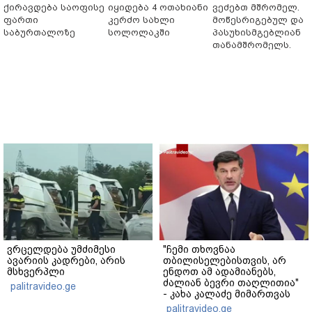
ქირავდება საოფისე
იყიდება 4 ოთახიანი
ვეძებთ მშრომელ.
ფართი
კერძო სახლი
მოწესრიგებულ და
საბურთალოზე
სოლოლაკში
პასუხისმგებლიან
თანამშრომელს.
ვრცელდება უმძიმესი
"ჩემი თხოვნაა
ავარიის კადრები, არის
თბილისელებისთვის, არ
მსხვერპლი
ენდოთ ამ ადამიანებს,
ძალიან ბევრი თაღლითია"
palitravideo.ge
- კახა კალაძე მიმართვას
ავრცელებს
palitravideo.ge