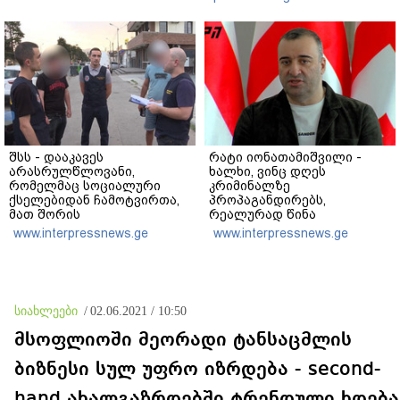
შსს - დააკავეს
რატი იონათამიშვილი -
არასრულწლოვანი,
ხალხი, ვინც დღეს
რომელმაც სოციალური
კრიმინალზე
ქსელებიდან ჩამოტვირთა,
პროპაგანდირებს,
მათ შორის
რეალურად წინა
არასრულწლოვანთა
ხელისუფლებას
www.interpressnews.ge
www.interpressnews.ge
ფოტოსურათები,
წარმოადგენს, რომლის
დაამონტაჟა, მიანიჭა
დროსაც მართლაც რომ
პორნოგრაფიული იერსახე
კატასტროფული სიტუაცია
და შეურაცხმყოფელ
იყო
ტექსტებთან ერთად
სიახლეები
/
02.06.2021 / 10:50
გაავრცელა
მსოფლიოში მეორადი ტანსაცმლის
ბიზნესი სულ უფრო იზრდება - second-
hand ახალგაზრდებში ტრენდული ხდება