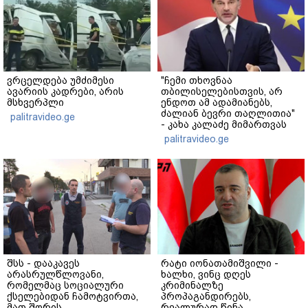
ვრცელდება უმძიმესი
"ჩემი თხოვნაა
ავარიის კადრები, არის
თბილისელებისთვის, არ
მსხვერპლი
ენდოთ ამ ადამიანებს,
ძალიან ბევრი თაღლითია"
palitravideo.ge
- კახა კალაძე მიმართვას
ავრცელებს
palitravideo.ge
შსს - დააკავეს
რატი იონათამიშვილი -
არასრულწლოვანი,
ხალხი, ვინც დღეს
რომელმაც სოციალური
კრიმინალზე
ქსელებიდან ჩამოტვირთა,
პროპაგანდირებს,
მათ შორის
რეალურად წინა