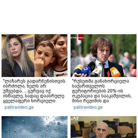
"ლაზარეს გადარჩენისთვის
"რუსეთმა განახორციელა
იბრძოლა, ხელს არ
საქართველოს
უშვებდა… ცურვაც იქ
ტერიტორიების 20%-ის
ისწავლე, სადაც დაასრულე
ოკუპაცია და სააკაშვილის,
ყველაფერი ხორციელი
მისი რეჟიმის და
ცხოვრებიდან" – რას წერს
"ნაცმოძრაობის" ღალატი
palitravideo.ge
palitravideo.ge
ხობში დაღუპული დედა-
ვერანაირად ვერ
შვილის ახლობელი?
გადაფარავს ამ
დანაშაულს" - ირაკლი
კობახიძე