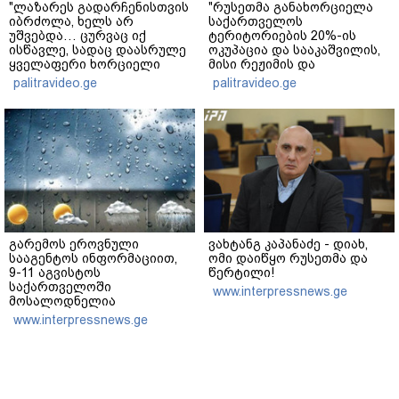
"ლაზარეს გადარჩენისთვის
"რუსეთმა განახორციელა
იბრძოლა, ხელს არ
საქართველოს
უშვებდა… ცურვაც იქ
ტერიტორიების 20%-ის
ისწავლე, სადაც დაასრულე
ოკუპაცია და სააკაშვილის,
ყველაფერი ხორციელი
მისი რეჟიმის და
ცხოვრებიდან" – რას წერს
"ნაცმოძრაობის" ღალატი
palitravideo.ge
palitravideo.ge
ხობში დაღუპული დედა-
ვერანაირად ვერ
შვილის ახლობელი?
გადაფარავს ამ
დანაშაულს" - ირაკლი
კობახიძე
გარემოს ეროვნული
ვახტანგ კაპანაძე - დიახ,
სააგენტოს ინფორმაციით,
ომი დაიწყო რუსეთმა და
9-11 აგვისტოს
წერტილი!
საქართველოში
www.interpressnews.ge
მოსალოდნელია
დროგამოშვებით წვიმა
www.interpressnews.ge