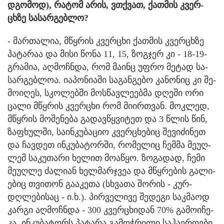
დგო­მოდ), რა­ტომ არის, ვთქვათ, ქათ­მის კვერ­
ცხზე სა­სარ­გებ­ლო?
- მარ­თა­ლია, მწყრის კვერ­ცხი ქათ­მის კვერ­ცხზე
პა­ტა­რაა და მისი წონა 11, 15, ზოგ­ჯერ კი - 18-19-
გრა­მია, აღ­მოჩ­ნდა, რომ მა­ინც უფრო მე­ტად სა­
სარ­გებ­ლოა. ია­პო­ნი­ა­ში სა­გან­გე­ბო კა­ნო­ნიც კი შე­
მო­ი­ღეს, სკო­ლებ­ში მოს­წავ­ლე­ებ­მა დღე­ში ორი
ცალი მწყრის კვერ­ცხი რომ მი­ირ­თვან. მოკ­ლედ,
მწყრის მო­შე­ნე­ბა გა­დავ­წყვი­ტეთ და 3 წლის წინ,
ზა­ფხულ­ში, სა­ინ­კუ­ბა­ციო კვერ­ცხე­ბიც შე­ვი­ძი­ნეთ
და ჩავ­დეთ ინ­კუ­ბა­ტორ­ში, რო­მე­ლიც ჩემ­მა მე­უღ­
ლემ სა­კუ­თა­რი ხე­ლით მო­ა­წყო. ზო­გა­დად, ჩემი
მე­უღ­ლე ძა­ლი­ან ხელ­მარ­ჯვეა და მწყრე­ბის გა­ლი­
ე­ბიც თვი­თონ გა­ა­კე­თა (სხვა­თა შო­რის - კურ­
დღლე­ბი­საც - ი.ხ.). პირ­ვე­ლი­ვე შე­დე­გი საკ­მა­ოდ
კარ­გი აღ­მოჩ­ნდა - 300 კვერ­ცხი­დან 70% გა­მო­ი­ჩე­
კა. ინ­კუ­ბა­ტორს პა­ტა­რა გა­მოჭ­რი­ლი სა­ჰა­ე­რო­ე­ბი