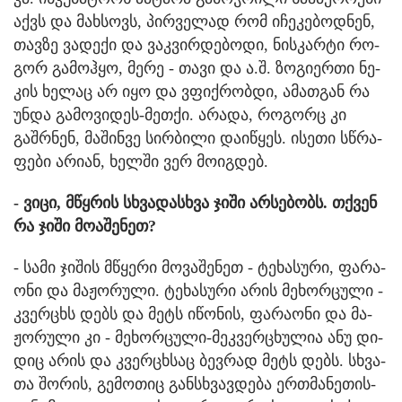
აქვს და მახ­სოვს, პირ­ვე­ლად რომ იჩე­კე­ბოდ­ნენ,
თავ­ზე ვა­დე­ქი და ვაკ­ვირ­დე­ბო­დი, ნის­კარ­ტი რო­
გორ გა­მოჰ­ყო, მერე - თავი და ა.შ. ზო­გი­ერ­თი ნე­
კის ხე­ლაც არ იყო და ვფიქ­რობ­დი, ამათ­გან რა
უნდა გა­მო­ვი­დეს-მეთ­ქი. არა­და, რო­გორც კი
გაშრ­ნენ, მა­შინ­ვე სირ­ბი­ლი და­ი­წყეს. ისე­თი სწრა­
ფე­ბი არი­ან, ხელ­ში ვერ მო­იგ­დებ.
- ვიცი, მწყრის სხვა­დას­ხვა ჯიში არ­სე­ბობს. თქვენ
რა ჯიში მო­ა­შე­ნეთ?
- სამი ჯი­შის მწყე­რი მო­ვა­შე­ნეთ - ტე­ხა­სუ­რი, ფა­რა­
ო­ნი და მა­ჟო­რუ­ლი. ტე­ხა­სუ­რი არის მე­ხორ­ცუ­ლი -
კვერ­ცხს დებს და მეტს იწო­ნის, ფა­რა­ო­ნი და მა­
ჟო­რუ­ლი კი - მე­ხორ­ცუ­ლი-მეკ­ვერ­ცხუ­ლია ანუ დი­
დიც არის და კვერ­ცხსაც ბევ­რად მეტს დებს. სხვა­
თა შო­რის, გე­მო­თიც გან­სხვავ­დე­ბა ერ­თმა­ნე­თის­