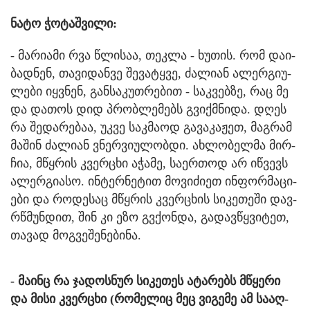
ნატო ჭო­ტაშ­ვი­ლი:
- მა­რი­ა­მი რვა წლი­საა, თეკ­ლა - ხუ­თის. რომ და­ი­
ბად­ნენ, თა­ვი­დან­ვე შე­ვა­ტყვე, ძა­ლი­ან ალერ­გი­უ­
ლე­ბი იყ­ვნენ, გან­სა­კუთ­რე­ბით - საკ­ვებ­ზე, რაც მე
და და­თოს დიდ პრობ­ლე­მებს გვიქ­მნი­და. დღეს
რა შე­და­რე­ბაა, უკვე საკ­მა­ოდ გა­ვა­კა­ჟეთ, მაგ­რამ
მა­შინ ძა­ლი­ან ვნერ­ვი­უ­ლობ­დი. ახ­ლო­ბელ­მა მირ­
ჩია, მწყრის კვერ­ცხი აჭა­მე, სა­ერ­თოდ არ იწ­ვევს
ალერ­გი­ა­სო. ინ­ტერ­ნე­ტით მო­ვი­ძი­ეთ ინ­ფორ­მა­ცი­
ე­ბი და რო­დე­საც მწყრის კვერ­ცხის სი­კე­თე­ში დავ­
რწმუნ­დით, შინ კი ეზო გვქონ­და, გა­დავ­წყვი­ტეთ,
თა­ვად მოგ­ვე­შე­ნე­ბი­ნა.
- მა­ინც რა ჯა­დოს­ნურ სი­კე­თეს ატა­რებს მწყე­რი
და მისი კვერ­ცხი (რო­მე­ლიც მეც ვი­გე­მე ამ სა­აღ­