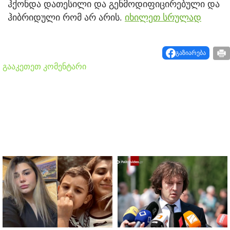
ჰქონ­და და­თე­სი­ლი და გენ­მო­დი­ფი­ცი­რე­ბუ­ლი და
ჰიბ­რი­დუ­ლი რომ არ არის.
იხილეთ სრულად
გაზიარება
გააკეთეთ კომენტარი