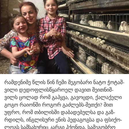
რამ­დე­ნი­მე წლის წინ ჩემი მე­გო­ბა­რი ნატო ჭო­ტაშ­
ვი­ლი დე­დოფ­ლის­წყა­რო­ელ და­ვით შე­ით­ნიშ­
ვილს ცო­ლად რომ გაჰ­ყვა, გა­ვოც­დი, ქა­ლა­ქე­ლი
გოგო რა­ი­ონ­ში რო­გორ გაძ­ლებს-მეთ­ქი? მით
უფრო, რომ თბი­ლის­ში და­ბა­დე­ბულ­სა და გაზ­
რდილს, ინ­გლი­სუ­რი ენის პე­და­გოგ­სა და ფსი­ქო­
ლოგს სამ­სა­ხუ­რიც კარ­გი ჰქონ­და, სა­მე­გობ­რო