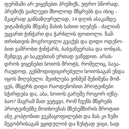
ფერ­მა­ში არ ვი­ყე­ნებთ პრე­მიქს, უფრო სწო­რად,
პრე­მიქს ვაძ­ლევთ მხო­ლოდ მწყრებს და ისიც -
მკაც­რად გან­სა­ზღვრუ­ლად, 14 დღის ასა­კამ­დე.
ვი­ტა­მი­ნებს მწვა­ნე მა­სის სა­ხით იღე­ბენ - ძა­ლი­ან
უყ­ვართ ჭინ­ჭა­რი და ჭარხლის ფო­თო­ლი. ზამ­
თრის­თვის მოგ­რო­ვი­ლი გვაქვს და დიდი ოდე­ნო­
ბით ვაშ­რობთ ჭინ­ჭარს, ბა­ბუ­აწ­ვე­რა­სა და იონ­ჯას,
შემ­დეგ კი საკ­ვებ­თან ერ­თად ვაწ­ვდით. არას­
დროს ვი­ყე­ნებთ სო­ი­ოს შროტს, რო­მე­ლიც, სა­ვა­
რა­უ­დოდ, გენ­მო­დი­ფი­ცი­რე­ბუ­ლი სო­ი­ო­სა­გან უნდა
იყოს მი­ღე­ბუ­ლი. შე­იძ­ლე­ბა ვინ­მემ შე­ნიშ­ვნა მომ­
ცეს, მწყერს დიდი რა­ო­დე­ნო­ბით პრო­ტე­ი­ნე­ბი
სჭირ­დე­ბა და, აბა, სო­ი­ოს გა­რე­შე რო­გორ იქ­ნე­
ბაო? მაგ­რამ მათ ვე­ტყვი, რომ ჩვენს მწყრებს
პრო­ტე­ი­ნებ­ზე მო­თხოვ­ნას მზე­სუმ­ზი­რის შრო­ტით
ანუ კოპ­ტო­ნით ვუკ­მა­ყო­ფი­ლებთ და მას კი ჩემი
მე­გობ­რი­სა­გან ვყი­დუ­ლობ და ზუს­ტად ვიცი, სად