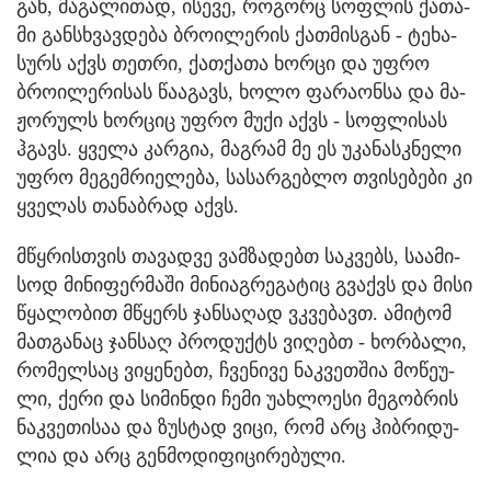
გან, მა­გა­ლი­თად, ისე­ვე, რო­გორც სოფ­ლის ქა­თა­
მი გან­სხვავ­დე­ბა ბრო­ი­ლე­რის ქათ­მის­გან - ტე­ხა­
სურს აქვს თეთ­რი, ქათ­ქა­თა ხორ­ცი და უფრო
ბრო­ი­ლე­რი­სას წა­ა­გავს, ხოლო ფა­რა­ონ­სა და მა­
ჟო­რულს ხორ­ციც უფრო მუქი აქვს - სოფ­ლი­სას
ჰგავს. ყვე­ლა კარ­გია, მაგ­რამ მე ეს უკა­ნას­კნე­ლი
უფრო მე­გემ­რი­ე­ლე­ბა, სა­სარ­გებ­ლო თვი­სე­ბე­ბი კი
ყვე­ლას თა­ნაბ­რად აქვს.
მწყრის­თვის თა­ვად­ვე ვამ­ზა­დებთ საკ­ვებს, სა­ა­მი­
სოდ მი­ნი­ფერ­მა­ში მი­ნი­აგ­რე­გა­ტიც გვაქვს და მისი
წყა­ლო­ბით მწყერს ჯან­სა­ღად ვკვე­ბავთ. ამი­ტომ
მათ­გა­ნაც ჯან­საღ პრო­დუქტს ვი­ღებთ - ხორ­ბა­ლი,
რო­მელ­საც ვი­ყე­ნებთ, ჩვე­ნი­ვე ნაკ­ვეთ­შია მო­წე­უ­
ლი, ქერი და სი­მინ­დი ჩემი უახ­ლო­ე­სი მე­გობ­რის
ნაკ­ვე­თი­საა და ზუს­ტად ვიცი, რომ არც ჰიბ­რი­დუ­
ლია და არც გენ­მო­დი­ფი­ცი­რე­ბუ­ლი.