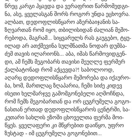
წრეც კარ­გი ჰყავ­და და ვე­რაფ­რით წარ­მო­მედ­გი­
ნა, ასე, ყვე­ლას­გან შორს რო­გორ უნდა ეცხოვ­რა.
ალ­ბათ, დე­დოფ­ლის­წყა­რო აზერ­ბა­ი­ჯა­ნის სა­
ზღვარ­თან რომ იყო, თბი­ლი­სი­დან ძა­ლი­ან მე­შო­
რე­ბო­და, მაგ­რამ... სიყ­ვა­რულს რას გა­უ­გე­ბო, ტყუ­
ი­ლად არ ათ­ქმე­ვი­ნა სულმნათ­მა ნო­დარ დუმ­ბა­
ძემ თა­ვის ილა­რი­ონს... აბა, იმას წარ­მო­ვიდ­გენ­
დი, ამ ჩემს მე­გო­ბარს თა­ვი­სი მე­უღ­ლე ფერ­მერ
ქალ­ბა­ტო­ნად რომ აქ­ცევ­და?! სა­ბო­ლო­ოდ,
აღარც დე­დოფ­ლის­წყა­რო მე­შო­რე­ბა და იქა­უ­რო­
ბა, ხომ, მარ­თლაც ზღა­პა­რია, ჩემი სიძე კი­დევ
ისე­თი ხელ­მარ­ჯვე გა­მომ­გო­ნე­ბე­ლი აღ­მოჩ­ნდა,
რომ ჩემს მე­გო­ბარ­თან და ორ ცუგ­რუ­მე­ლა გო­გო­
ნას­თან ერ­თად დე­დოფ­ლის­წყა­როს ცენ­ტრში, სა­
კუ­თა­რი სახ­ლის ეზო­ში ცხო­ველ­თა ფერ­მა მო­ი­
წყეს. ყვე­ლა­ფე­რი კი მწყრე­ბით და­ი­წყო, უფრო
ზუს­ტად - იმ ცუგ­რუ­მე­ლა გო­გო­ნე­ბით...