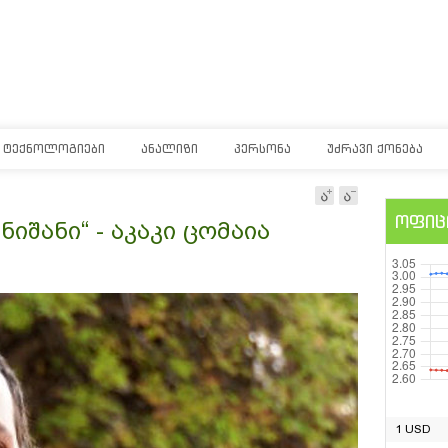
ᲢᲔᲥᲜᲝᲚᲝᲒᲘᲔᲑᲘ
ᲐᲜᲐᲚᲘᲖᲘ
ᲞᲔᲠᲡᲝᲜᲐ
ᲣᲫᲠᲐᲕᲘ ᲥᲝᲜᲔᲑᲐ
ოფიც
ნიშანი“ - აკაკი ცომაია
1 USD