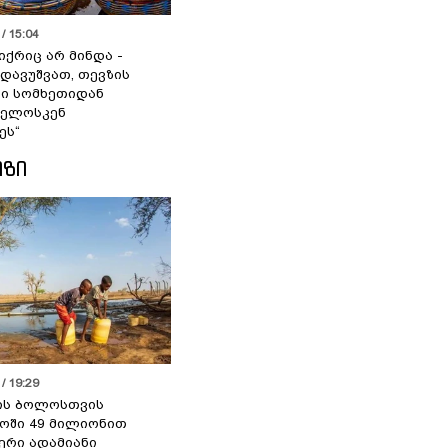
/ 15:04
იქრიც არ მინდა -
 დავუშვათ, თევზის
დი სომხეთიდან
ველოსკენ
ეს“
ᲘᲖᲘ
/ 19:29
ის ბოლოსთვის
ოში 49 მილიონით
იერი ადამიანი