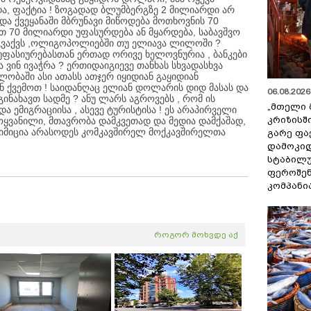
და, ფაქტია ! ზოგადად ბლუმბერგზე 2 მილიარდი არ
ა ქვეყანაში მბრუნავი მიწოდება მოთხოვნის 70
თ 70 მილიარდი უფასურდება ან მყარდება, საბავშვო
 გვაქვს ,ოლიგოპოლიებში თუ ელიავა ლილოში ?
აუფასიურებასთან ერთად ორივე ხელოვნურია , ბანკები
ა ვინ ივაჭრა ? ერთიდაიგიევე თანხას სხვადასხვა
ობაში ასი ათასს ათჯერ იყიდიან გაყიდიან
ნ ქვემოთ ! საიდანღაც ელიან დოლარის დიდ მასას და
06.08.2026 
გინახავთ სადმე ? ანუ ლარს აგროვებს , რომ ის
„მთელი 
ემიგრაციისა , ასევე ტურისტისა ! ეს არაპირველი
კრიზისშ
ოყვანილი, მთავრობა დამკვეთად და მედია დამქაშად,
რც მიმიცია არასოდეს კომკავშირელ მოქკავშირელთა
გარე ფა
დამოკიდ
სტაბილ
ფეროშენ
კომპანი
როგორ მოხვდე აქ