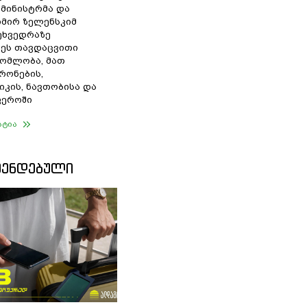
 მინისტრმა და
მირ ზელენსკიმ
შეხვედრაზე
ეს თავდაცვითი
ომლობა, მათ
რონების,
იკის, ნავთობისა და
ფეროში
ატია
ᲛᲔᲜᲓᲔᲑᲣᲚᲘ