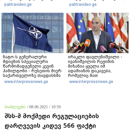
ეტაპებზე...
ჩემს ანასტასიას გადახდა
palitravideo.ge
palitravideo.ge
თავს, მის მერე მე მე არ
ვარ"
ნატო-ს გენერალური
ირაკლი ფავლენიშვილი -
მდივნის სპეციალური
ივანიშვილის რეჟიმის
წარმომადგენელი კევინ
მიზანია ყველა იმ
ჰამილტონი - რუსეთის მიერ
ადამიანის დაკავება,
საქართველოზე თავდასხმა
რომელიც მათ
და მისი ტერიტორიის
ოპოზიციაშია, რომელიც
www.interpressnews.ge
www.interpressnews.ge
ოკუპაცია დღესაც ისეთივე
მიუღებელია მათთვის და
უკანონო და მიუღებელია,
კრემლისათვის - გიორგი
როგორც 2008 წელს იყო
ბარამიძის წინააღმდეგ
საქმე არის „შეკერილი”
სიახლეები
/
08.06.2021 / 10:59
შსს-მ მოქმედი რეგულაციების
დარღვევის კიდევ 566 ფაქტი