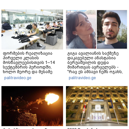
ფორმების რეალიზაცია
გიგა ავალიანის საქმეზე
პირველი კლასის
დაკავებული ანასტასია
მოსწავლეებისთვის 1–14
ბერუაშვილის დედა
სექტემბრის პერიოდში,
მიმართვას ავრცელებს -
ხოლო მეორე და მესამე
"რაც ეს ამბავი ჩემს ოჯახს,
ეტაპებზე...
ჩემს ანასტასიას გადახდა
palitravideo.ge
palitravideo.ge
თავს, მის მერე მე მე არ
ვარ"