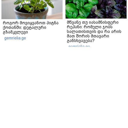
მწვანე თუ იასამნისფერი
როგორ მოვიყვანოთ პიტნა
რეჰანი: რომელი ჯობს
ქოთანში: დეტალური
სალათისთვის და რა არის
გზამკვლევი
მათ შორის მთავარი
gemrielia.ge
განსხვავება?
gemrielia.ge
sponsored by
ContentRoom
ფერმენტირებული
როდის არის ხალი საშიში
ინგრედიენტები კანის
და როგორია მისი
მოვლაში - კორეული
მოშორების მარტივი და
ინოვაციური ბრენდი Manyo
უსაფრთხო გზები