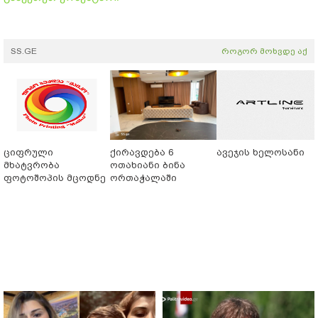
SS.GE
როგორ მოხვდე აქ
ციფრული
ქირავდება 6
ავეჯის ხელოსანი
მხატვრობა
ოთახიანი ბინა
ფოტოშოპის მცოდნე
ორთაჭალაში