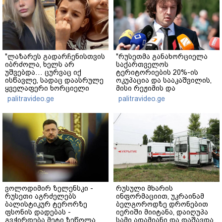
"ლაზარეს გადარჩენისთვის
"რუსეთმა განახორციელა
იბრძოლა, ხელს არ
საქართველოს
უშვებდა… ცურვაც იქ
ტერიტორიების 20%-ის
ისწავლე, სადაც დაასრულე
ოკუპაცია და სააკაშვილის,
ყველაფერი ხორციელი
მისი რეჟიმის და
ცხოვრებიდან" – რას წერს
"ნაცმოძრაობის" ღალატი
palitravideo.ge
palitravideo.ge
ხობში დაღუპული დედა-
ვერანაირად ვერ
შვილის ახლობელი?
გადაფარავს ამ
დანაშაულს" - ირაკლი
კობახიძე
ვოლოდიმირ ზელენსკი -
რუსული მხარის
რუსეთი აგრძელებს
ინფორმაციით, უკრაინამ
ბალისტიკურ ტერორზე
ბელგოროდზე დრონებით
ფსონის დადებას -
იერიში მიიტანა, დაიღუპა
გვჭირდება მეტი ზეწოლა
სამი ადამიანი და დაშავდა