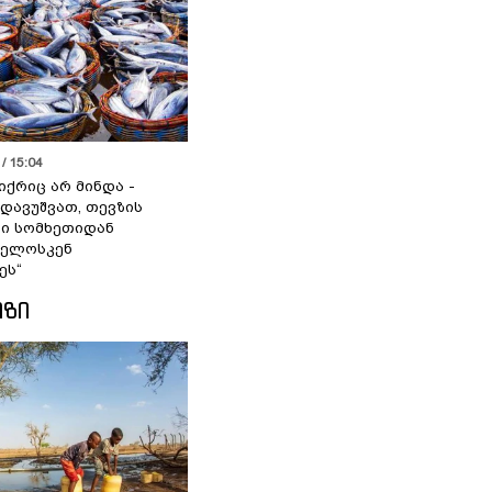
/ 15:04
იქრიც არ მინდა -
 დავუშვათ, თევზის
დი სომხეთიდან
ველოსკენ
ეს“
ᲘᲖᲘ