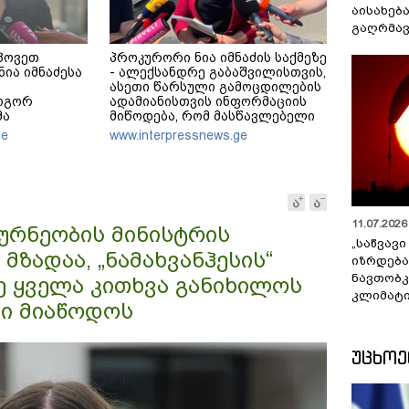
აისახებ
გაღრმავ
პოვეთ
პროკურორი ნია იმნაძის საქმეზე
ია იმნაძესა
- ალექსანდრე გაბაშვილისთვის,
,
ასეთი წარსული გამოცდილების
როგორ
ადამიანისთვის ინფორმაციის
მა
მიწოდება, რომ მასწავლებელი
ამა ამბობს,
სექსუალურად ავიწროებდა,
ge
www.interpressnews.ge
იქცა, თუმცა
ფაქტობრივად, წაქეზება იყო
მ სხვანაირად
ანამედროვე
დ ხდება
11.07.2026 
ურნეობის მინისტრის
„საწვავი
მზადაა, „ნამახვანჰესის“
იზრდება
ნავთობკ
ე ყველა კითხვა განიხილოს
კლიმატი
ბი მიაწოდოს
ᲣᲪᲮᲝ