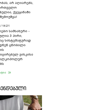
ბას, არ აღიარებს,
ქართველო
ბულია, ქვეყანაში
შემოუშვა!
/ 14:21
იებო სამსახური -
ულია 3 პირი,
ც სისტემატურად
დნენ ცნობილი
ის
ცირებულ ვისკისა
ა ალკოჰოლურ
ბს
ატია
ᲛᲔᲜᲓᲔᲑᲣᲚᲘ