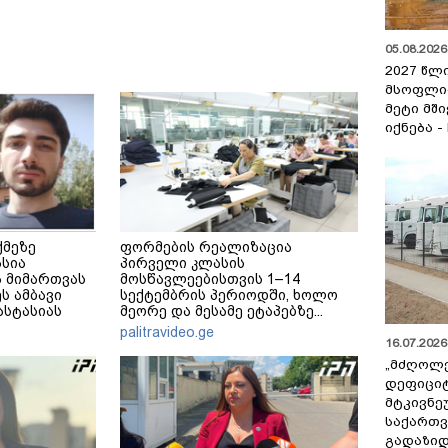
05.08.2026 
2027 წლ
მსოფლი
მეტი მშ
იქნება -
ქმეზე
ფორმების რეალიზაცია
ასია
პირველი კლასის
 მიმართვას
მოსწავლეებისთვის 1–14
ს ამბავი
სექტემბრის პერიოდში, ხოლო
ნასტასიას
მეორე და მესამე ეტაპებზე...
მერე მე მე
palitravideo.ge
16.07.2026 
„მძღოლ
დეფიცი
მტკივნ
საქართ
გადაზიდ