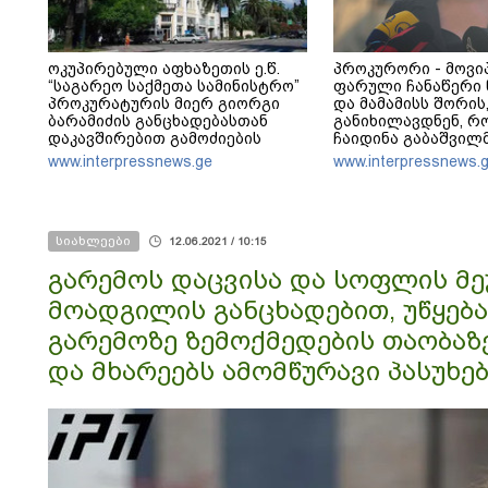
ოკუპირებული აფხაზეთის ე.წ.
პროკურორი - მოვი
“საგარეო საქმეთა სამინისტრო”
ფარული ჩანაწერი ნ
პროკურატურის მიერ გიორგი
და მამამისს შორის
ბარამიძის განცხადებასთან
განიხილავდნენ, 
დაკავშირებით გამოძიების
ჩაიდინა გაბაშვილ
დაწყებას ეხმაურება
დანაშაული - ნიას მ
www.interpressnews.ge
www.interpressnews.
რომ არასწორად მო
მამას ეუბნება, რო
ვერ მოიქცეოდა, თ
ეპოქაში სხვანაირა
სიახლეები
12.06.2021 / 10:15
გარემოს დაცვისა და სოფლის მე
მოადგილის განცხადებით, უწყება 
გარემოზე ზემოქმედების თაობაზ
და მხარეებს ამომწურავი პასუხე