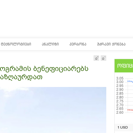
ᲢᲔᲥᲜᲝᲚᲝᲒᲘᲔᲑᲘ
ᲐᲜᲐᲚᲘᲖᲘ
ᲞᲔᲠᲡᲝᲜᲐ
ᲣᲫᲠᲐᲕᲘ ᲥᲝᲜᲔᲑᲐ
ოფიც
ოგრამის ბენეფიციარებს
ნაზღაურდათ
1 USD