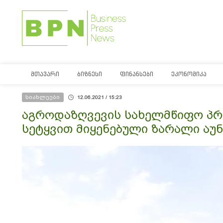
ᲛᲗᲐᲕᲐᲠᲘ
ᲑᲘᲖᲜᲔᲡᲘ
ᲤᲘᲜᲐᲜᲡᲔᲑᲘ
ᲔᲙᲝᲜᲝᲛᲘᲙᲐ
სიახლეები
12.06.2021 / 15:23
აგროდაზღვევის სახელმწიფო პრ
სეტყვით მიყენებული ზარალი აუ