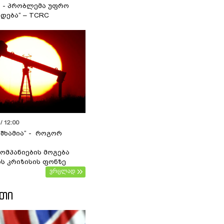
ა - პრობლემა უფრო
დება“ – TCRC
/ 12:00
 შხამია“ - როგორ
ომპანიების მოგება
ს კრიზისის ფონზე
ვრცლად
ᲔᲗᲘ