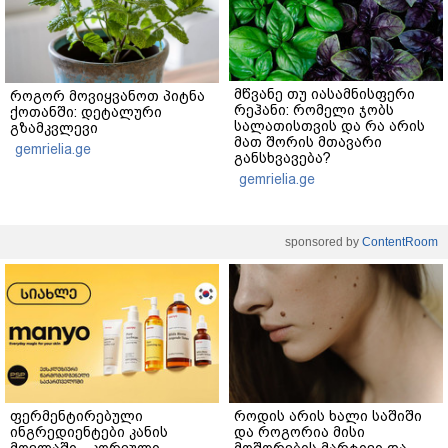
მწვანე თუ იასამნისფერი
როგორ მოვიყვანოთ პიტნა
რეჰანი: რომელი ჯობს
ქოთანში: დეტალური
სალათისთვის და რა არის
გზამკვლევი
მათ შორის მთავარი
gemrielia.ge
განსხვავება?
gemrielia.ge
sponsored by
ContentRoom
ფერმენტირებული
როდის არის ხალი საშიში
ინგრედიენტები კანის
და როგორია მისი
მოვლაში - კორეული
მოშორების მარტივი და