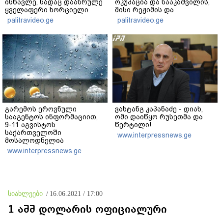
ისწავლე, სადაც დაასრულე
ოკუპაცია და სააკაშვილის,
ყველაფერი ხორციელი
მისი რეჟიმის და
ცხოვრებიდან" – რას წერს
"ნაცმოძრაობის" ღალატი
palitravideo.ge
palitravideo.ge
ხობში დაღუპული დედა-
ვერანაირად ვერ
შვილის ახლობელი?
გადაფარავს ამ
დანაშაულს" - ირაკლი
კობახიძე
გარემოს ეროვნული
ვახტანგ კაპანაძე - დიახ,
სააგენტოს ინფორმაციით,
ომი დაიწყო რუსეთმა და
9-11 აგვისტოს
წერტილი!
საქართველოში
www.interpressnews.ge
მოსალოდნელია
დროგამოშვებით წვიმა
www.interpressnews.ge
სიახლეები
/
16.06.2021 / 17:00
1 აშშ დოლარის ოფიციალური