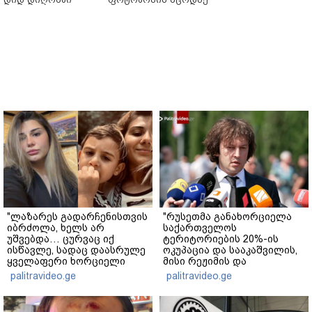
"ლაზარეს გადარჩენისთვის
"რუსეთმა განახორციელა
იბრძოლა, ხელს არ
საქართველოს
უშვებდა… ცურვაც იქ
ტერიტორიების 20%-ის
ისწავლე, სადაც დაასრულე
ოკუპაცია და სააკაშვილის,
ყველაფერი ხორციელი
მისი რეჟიმის და
ცხოვრებიდან" – რას წერს
"ნაცმოძრაობის" ღალატი
palitravideo.ge
palitravideo.ge
ხობში დაღუპული დედა-
ვერანაირად ვერ
შვილის ახლობელი?
გადაფარავს ამ
დანაშაულს" - ირაკლი