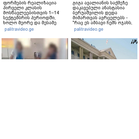
ფორმების რეალიზაცია
გიგა ავალიანის საქმეზე
პირველი კლასის
დაკავებული ანასტასია
მოსწავლეებისთვის 1–14
ბერუაშვილის დედა
სექტემბრის პერიოდში,
მიმართვას ავრცელებს -
ხოლო მეორე და მესამე
"რაც ეს ამბავი ჩემს ოჯახს,
ეტაპებზე...
ჩემს ანასტასიას გადახდა
palitravideo.ge
palitravideo.ge
თავს, მის მერე მე მე არ
ვარ"
ნია იმნაძის ადვოკატი
სასამართლოში გიგა
საავადმყოფოში
ავალიანის საქმეზე
გადაღებულ კადრებს
დაკავებული
ავრცელებს
არასრულწლოვნების - ნია
იმნაძისა და ანასტასია
www.interpressnews.ge
ბერუაშვილის პროცესი
www.interpressnews.ge
მიმდინარეობს