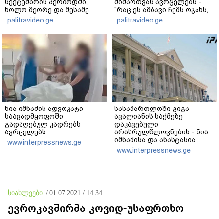
სექტემბრის პერიოდში,
მიმართვას ავრცელებს -
ხოლო მეორე და მესამე
"რაც ეს ამბავი ჩემს ოჯახს,
ეტაპებზე...
ჩემს ანასტასიას გადახდა
palitravideo.ge
palitravideo.ge
თავს, მის მერე მე მე არ
ვარ"
ნია იმნაძის ადვოკატი
სასამართლოში გიგა
საავადმყოფოში
ავალიანის საქმეზე
გადაღებულ კადრებს
დაკავებული
ავრცელებს
არასრულწლოვნების - ნია
იმნაძისა და ანასტასია
www.interpressnews.ge
ბერუაშვილის პროცესი
www.interpressnews.ge
მიმდინარეობს
სიახლეები
/
01.07.2021 / 14:34
ევროკავშირმა კოვიდ-უსაფრთხო