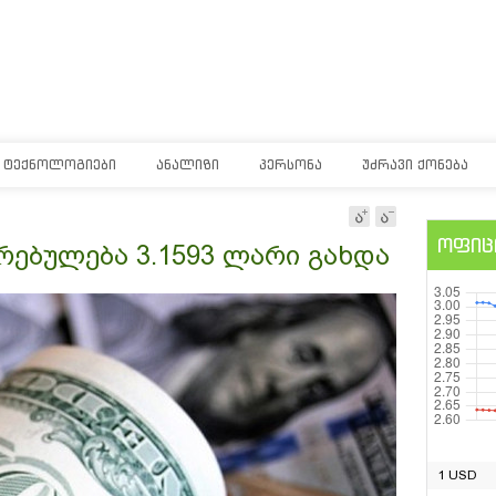
ᲢᲔᲥᲜᲝᲚᲝᲒᲘᲔᲑᲘ
ᲐᲜᲐᲚᲘᲖᲘ
ᲞᲔᲠᲡᲝᲜᲐ
ᲣᲫᲠᲐᲕᲘ ᲥᲝᲜᲔᲑᲐ
ოფიც
ებულება 3.1593 ლარი გახდა
1 USD