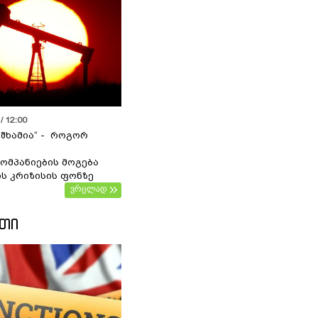
/ 12:00
 შხამია“ - როგორ
ომპანიების მოგება
ს კრიზისის ფონზე
ვრცლად
ᲔᲗᲘ