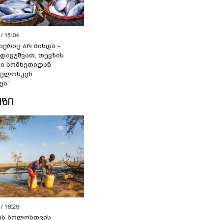
/ 15:04
იქრიც არ მინდა -
 დავუშვათ, თევზის
დი სომხეთიდან
ველოსკენ
ეს“
ᲘᲖᲘ
/ 19:29
ის ბოლოსთვის