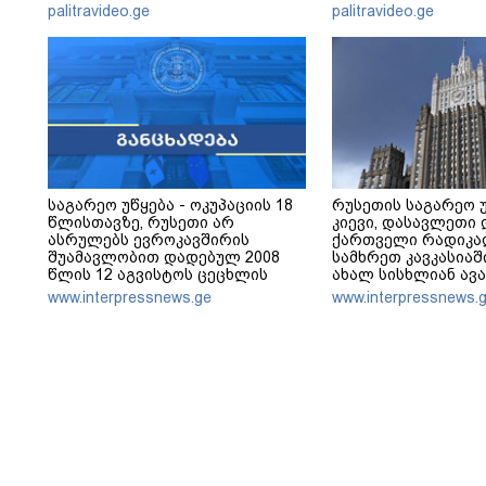
გადახდა თავს, მის 
palitravideo.ge
palitravideo.ge
არ ვარ"
საგარეო უწყება - ოკუპაციის 18
რუსეთის საგარეო უ
წლისთავზე, რუსეთი არ
კიევი, დასავლეთი 
ასრულებს ევროკავშირის
ქართველი რადიკა
შუამავლობით დადებულ 2008
სამხრეთ კავკასია
წლის 12 აგვისტოს ცეცხლის
ახალ სისხლიან ავ
შეწყვეტის შეთანხმებას - მეტიც,
ჩათრევას ცდილობ
www.interpressnews.ge
www.interpressnews.
აფართოებს საკუთარ უკანონო
კონტროლს ოკუპირებულ
რეგიონებში