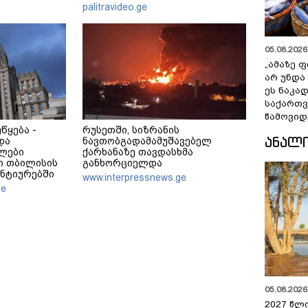
მერე მე მე
განცხადება
palitravideo.ge
05.08.2026 
„ამაზე ფ
არ უნდა
ეს ნაკა
საქართ
წამოვიდ
წყება -
რუსეთში, სიზრანის
ᲐᲜᲐᲚ
და
ნავთობგადამამუშავებელ
ლები
ქარხანაზე თავდასხმა
ში თბილისის
განხორციელდა
ანტიურებში
www.interpressnews.ge
ენ
ge
05.08.2026 
2027 წლ