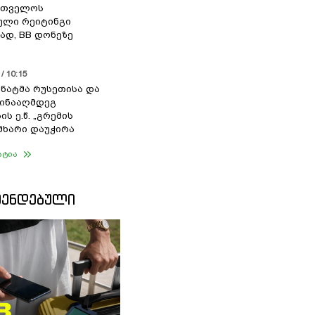
რთველოს
ული რეიტინგი
დ, BB დონეზე
/ 10:15
სენატმა რუსეთისა და
წინააღმდეგ
ის ე.წ. „გრემის
 მხარი დაუჭირა
ატია
ᲛᲔᲜᲓᲔᲑᲣᲚᲘ