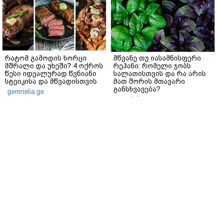
რატომ გამოდის ხორცი
მწვანე თუ იასამნისფერი
მშრალი და უხეში? 4 ოქროს
რეჰანი: რომელი ჯობს
წესი იდეალურად წვნიანი
სალათისთვის და რა არის
სტეიკისა და მწვადისთვის
მათ შორის მთავარი
განსხვავება?
gemrielia.ge
gemrielia.ge
sponsored by
ContentRoom
ფერმენტირებული
როდის არის ხალი საშიში