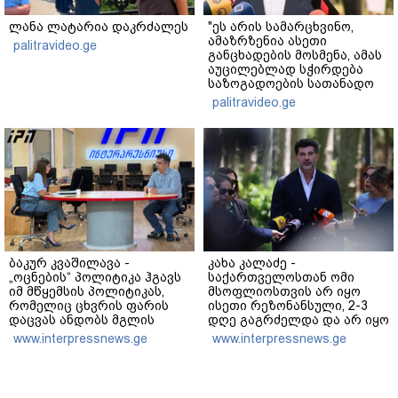
ლანა ლატარია დაკრძალეს
"ეს არის სამარცხვინო,
ამაზრზენია ასეთი
palitravideo.ge
განცხადების მოსმენა, ამას
აუცილებლად სჭირდება
საზოგადოების სათანადო
რეაქცია" - ირაკლი
palitravideo.ge
კობახიძე
ბაკურ კვაშილავა -
კახა კალაძე -
„ოცნების“ პოლიტიკა ჰგავს
საქართველოსთან ომი
იმ მწყემსის პოლიტიკას,
მსოფლიოსთვის არ იყო
რომელიც ცხვრის ფარის
ისეთი რეზონანსული, 2-3
დაცვას ანდობს მგლის
დღე გაგრძელდა და არ იყო
კეთილ ნებას, მისი
საკმარისი, რომ რუსეთისა
www.interpressnews.ge
www.interpressnews.ge
“მშვიდობა” არის მათრახის
და რუსი ხალხის
ქვეშ მშვიდობა - 2008 წელს
წინააღმდეგ აეგორებინათ
„ოცნება“ რომ ყოფილიყო,
ის კამპანია, რასაც დღეს
თბილისს აიღებდნენ!
ვხედავთ