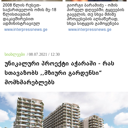
2008 წლის რუსეთ-
გიორგი ბარამიძე - ომის
საქართველოს ომის მე-18
პირველ დღეებში, ტყვეების
წლისთავთან
გაცვლის, თუ სხვა მძიმე
დაკავშირებით
პროცესების აღსაწერად,
ადმინისტრაციულ
სხვა სიტყვის გამოყენება
შენობებზე სახელმწიფო
აჯობებდა - არასდროს
www.interpressnews.ge
www.interpressnews.ge
დროშები დაეშვა
მითქვამს, რომ ჩვენები
ხელებაწეულს ან
დატყვევებულს
"ხვრეტდნენ", ეგ არასდროს
მინახავს და არც რაიმე
სიახლეები
/
08.07.2021 / 12:30
ფაქტი ვიცი
უნიკალური პროექტი აჭარაში - რას
სთავაზობს ,,მზიური გარდენსი“
მომხმარებლებს