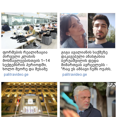
ფორმების რეალიზაცია
გიგა ავალიანის საქმეზე
პირველი კლასის
დაკავებული ანასტასია
მოსწავლეებისთვის 1–14
ბერუაშვილის დედა
სექტემბრის პერიოდში,
მიმართვას ავრცელებს -
ხოლო მეორე და მესამე
"რაც ეს ამბავი ჩემს ოჯახს,
ეტაპებზე...
ჩემს ანასტასიას გადახდა
palitravideo.ge
palitravideo.ge
თავს, მის მერე მე მე არ
ვარ"