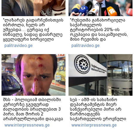
"ლაზარეს გადარჩენისთვის
"რუსეთმა განახორციელა
იბრძოლა, ხელს არ
საქართველოს
უშვებდა… ცურვაც იქ
ტერიტორიების 20%-ის
ისწავლე, სადაც დაასრულე
ოკუპაცია და სააკაშვილის,
ყველაფერი ხორციელი
მისი რეჟიმის და
ცხოვრებიდან" – რას წერს
"ნაცმოძრაობის" ღალატი
palitravideo.ge
palitravideo.ge
ხობში დაღუპული დედა-
ვერანაირად ვერ
შვილის ახლობელი?
გადაფარავს ამ
დანაშაულს" - ირაკლი
კობახიძე
შსს - პოლიციამ თბილისში
სებ - აშშ-ის სახაზინო
კურიერზე ჯგუფურად
დეპარტამენტის მიერ
ძალადობის ბრალდებით 3
სანქცირებული პირი არ
პირი, მათ შორის 2
წარმოადგენს
არასრულწლოვანი დააკავა
საქართველოს ეროვნული
- კიდევ 2 პირის დაკავების
ბანკის რეგულირებულ
www.interpressnews.ge
www.interpressnews.ge
მიზნით კი შესაბამისი
სუბიექტს
ღონისძიებები ტარდება