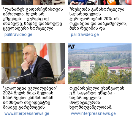
"ლაზარეს გადარჩენისთვის
"რუსეთმა განახორციელა
იბრძოლა, ხელს არ
საქართველოს
უშვებდა… ცურვაც იქ
ტერიტორიების 20%-ის
ისწავლე, სადაც დაასრულე
ოკუპაცია და სააკაშვილის,
ყველაფერი ხორციელი
მისი რეჟიმის და
ცხოვრებიდან" – რას წერს
"ნაცმოძრაობის" ღალატი
palitravideo.ge
palitravideo.ge
ხობში დაღუპული დედა-
ვერანაირად ვერ
შვილის ახლობელი?
გადაფარავს ამ
დანაშაულს" - ირაკლი
კობახიძე
"კოალიცია ცვლილებები"
ოკუპირებული ცხინვალის
2024 წელს ნიკა მელიას
ე.წ. საგარეო უწყება -
საარჩევნო კამპანიისას
საქართველოს
მომხდარ ინციდენტზე
პოლიტიკურმა
მისივე გარემოცვის
ხელმძღვანელობამ,
წევრების - ცოტნე
ირაკლი კობახიძის სახით,
www.interpressnews.ge
www.interpressnews.ge
მირცხულავასა და გაბრიელ
ოფიციალურად აღიარა
კობაიძისთვის ბრალის
მიხეილ სააკაშვილი
წაყენებას "აბსურდულს"
სამხედრო აგრესიის
უწოდებს
დამნაშავედ - 2008 წლის