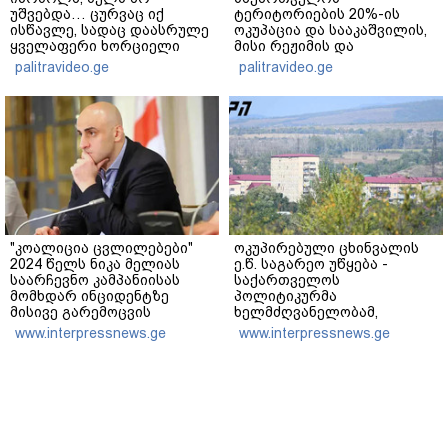
უშვებდა… ცურვაც იქ
ტერიტორიების 20%-ის
ისწავლე, სადაც დაასრულე
ოკუპაცია და სააკაშვილის,
ყველაფერი ხორციელი
მისი რეჟიმის და
ცხოვრებიდან" – რას წერს
"ნაცმოძრაობის" ღალატი
palitravideo.ge
palitravideo.ge
ხობში დაღუპული დედა-
ვერანაირად ვერ
შვილის ახლობელი?
გადაფარავს ამ
დანაშაულს" - ირაკლი
კობახიძე
"კოალიცია ცვლილებები"
ოკუპირებული ცხინვალის
2024 წელს ნიკა მელიას
ე.წ. საგარეო უწყება -
საარჩევნო კამპანიისას
საქართველოს
მომხდარ ინციდენტზე
პოლიტიკურმა
მისივე გარემოცვის
ხელმძღვანელობამ,
წევრების - ცოტნე
ირაკლი კობახიძის სახით,
www.interpressnews.ge
www.interpressnews.ge
მირცხულავასა და გაბრიელ
ოფიციალურად აღიარა
კობაიძისთვის ბრალის
მიხეილ სააკაშვილი
წაყენებას "აბსურდულს"
სამხედრო აგრესიის
უწოდებს
დამნაშავედ - 2008 წლის
აგვისტოს ომზე
პასუხისმგებლობა უნდა
დაეკისროს ქვეყანას