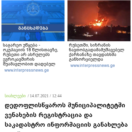
საგარეო უწყება -
რუსეთში, სიზრანის
ოკუპაციის 18 წლისთავზე,
ნავთობგადამამუშავებელ
რუსეთი არ ასრულებს
ქარხანაზე თავდასხმა
ევროკავშირის
განხორციელდა
შუამავლობით დადებულ
www.interpressnews.ge
2008 წლის 12 აგვისტოს
www.interpressnews.ge
ცეცხლის შეწყვეტის
შეთანხმებას - მეტიც,
აფართოებს საკუთარ
უკანონო კონტროლს
ოკუპირებულ რეგიონებში
სიახლეები
/
14.07.2021 / 12:44
დედოფლისწყაროს მუნიციპალიტეტში
ვენახების რეგისტრაცია და
საკადასტრო ინფორმაციის განახლება