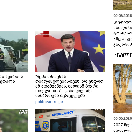
05.08.2026 
„გუდაურ
ახალი ს
ტრასები
უნდა გვ
ჯაფარიძ
ᲐᲜᲐᲚ
სი ავარიის
"ჩემი თხოვნაა
ხვერპლი
თბილისელებისთვის, არ ენდოთ
ამ ადამიანებს, ძალიან ბევრი
თაღლითია" - კახა კალაძე
მიმართვას ავრცელებს
palitravideo.ge
05.08.2026 
2027 წლ
მსოფლი