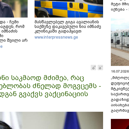
მეტი მშ
იქნება -
და - ჩემი
მასწავლებელ გიგა ავალიანის
იაგდეს, რომ
საქმეზე დაკავებული ნია იმნაძე
 იმნაძის
კლინიკაში გადაჰყავთ
ში
www.interpressnews.ge
ლი შვილი არ
ით, ანასტასია
ge
ჭერენ
16.07.2026 
ი საკმაოდ მძიმეა, რაც
„მძღოლ
დეფიცი
ებლობას ძნელად მოგვცემს -
მტკივნ
დგან გვაქვს ვაქცინაციის
საქართ
გადაზიდ
აისახებ
გაღრმავ