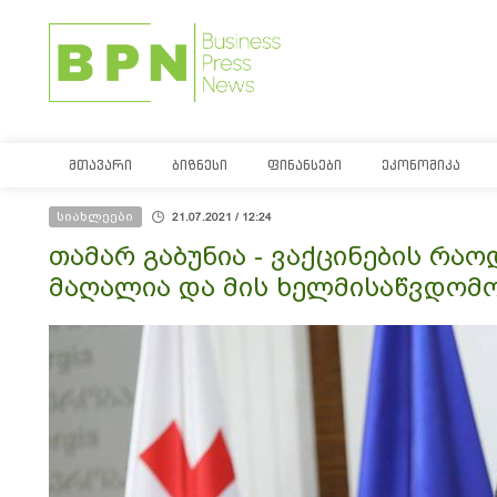
ᲛᲗᲐᲕᲐᲠᲘ
ᲑᲘᲖᲜᲔᲡᲘ
ᲤᲘᲜᲐᲜᲡᲔᲑᲘ
ᲔᲙᲝᲜᲝᲛᲘᲙᲐ
სიახლეები
21.07.2021 / 12:24
თამარ გაბუნია - ვაქცინების რაო
მაღალია და მის ხელმისაწვდომო