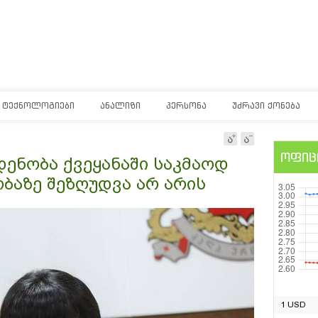
ᲢᲔᲥᲜᲝᲚᲝᲒᲘᲔᲑᲘ
ᲐᲜᲐᲚᲘᲖᲘ
ᲞᲔᲠᲡᲝᲜᲐ
ᲣᲫᲠᲐᲕᲘ ᲥᲝᲜᲔᲑᲐ
ოფიც
დენობა ქვეყანაში საკმაოდ
ბაზე შეზღუდვა არ არის
1 USD