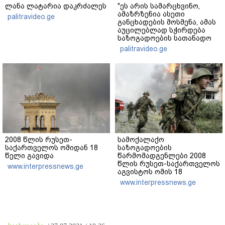
ლანა ლატარია დაკრძალეს
"ეს არის სამარცხვინო,
ამაზრზენია ასეთი
palitravideo.ge
განცხადების მოსმენა, ამას
აუცილებლად სჭირდება
საზოგადოების სათანადო
რეაქცია" - ირაკლი
palitravideo.ge
კობახიძე
2008 წლის რუსეთ-
სამოქალაქო
საქართველოს ომიდან 18
საზოგადოების
წელი გავიდა
წარმომადგენლები 2008
წლის რუსეთ-საქართველოს
www.interpressnews.ge
აგვისტოს ომის 18
წლისთავთან
www.interpressnews.ge
დაკავშირებით ერთობლივ
განცხადებას ავრცელებენ