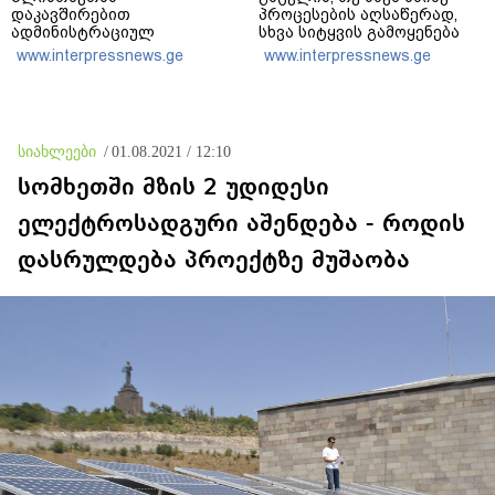
დაკავშირებით
პროცესების აღსაწერად,
ადმინისტრაციულ
სხვა სიტყვის გამოყენება
შენობებზე სახელმწიფო
აჯობებდა - არასდროს
www.interpressnews.ge
www.interpressnews.ge
დროშები დაეშვა
მითქვამს, რომ ჩვენები
ხელებაწეულს ან
დატყვევებულს
"ხვრეტდნენ", ეგ არასდროს
მინახავს და არც რაიმე
სიახლეები
/
01.08.2021 / 12:10
ფაქტი ვიცი
სომხეთში მზის 2 უდიდესი
ელექტროსადგური აშენდება - როდის
დასრულდება პროექტზე მუშაობა