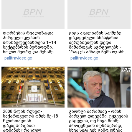
ფორმების რეალიზაცია
გიგა ავალიანის საქმეზე
პირველი კლასის
დაკავებული ანასტასია
მოსწავლეებისთვის 1–14
ბერუაშვილის დედა
სექტემბრის პერიოდში,
მიმართვას ავრცელებს -
ხოლო მეორე და მესამე
"რაც ეს ამბავი ჩემს ოჯახს,
ეტაპებზე...
ჩემს ანასტასიას გადახდა
palitravideo.ge
palitravideo.ge
თავს, მის მერე მე მე არ
ვარ"
2008 წლის რუსეთ-
გიორგი ბარამიძე - ომის
საქართველოს ომის მე-18
პირველ დღეებში, ტყვეების
წლისთავთან
გაცვლის, თუ სხვა მძიმე
დაკავშირებით
პროცესების აღსაწერად,
ადმინისტრაციულ
სხვა სიტყვის გამოყენება