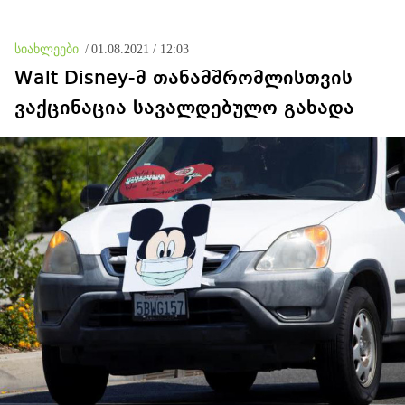
დატყვევებულს
"ხვრეტდნენ", ეგ არასდროს
მინახავს და არც რაიმე
სიახლეები
/
01.08.2021 / 12:03
ფაქტი ვიცი
Walt Disney-მ თანამშრომლისთვის
ვაქცინაცია სავალდებულო გახადა