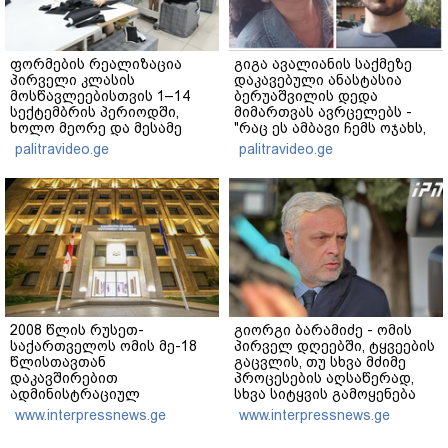
ფორმების რეალიზაცია
გიგა ავალიანის საქმეზე
პირველი კლასის
დაკავებული ანასტასია
მოსწავლეებისთვის 1–14
ბერუაშვილის დედა
სექტემბრის პერიოდში,
მიმართვას ავრცელებს -
ხოლო მეორე და მესამე
"რაც ეს ამბავი ჩემს ოჯახს,
ეტაპებზე...
ჩემს ანასტასიას გადახდა
palitravideo.ge
palitravideo.ge
თავს, მის მერე მე მე არ
ვარ"
2008 წლის რუსეთ-
გიორგი ბარამიძე - ომის
საქართველოს ომის მე-18
პირველ დღეებში, ტყვეების
წლისთავთან
გაცვლის, თუ სხვა მძიმე
დაკავშირებით
პროცესების აღსაწერად,
ადმინისტრაციულ
სხვა სიტყვის გამოყენება
შენობებზე სახელმწიფო
აჯობებდა - არასდროს
www.interpressnews.ge
www.interpressnews.ge
დროშები დაეშვა
მითქვამს, რომ ჩვენები
ხელებაწეულს ან