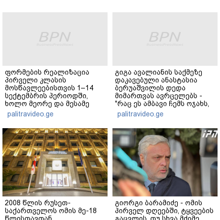
ფორმების რეალიზაცია
გიგა ავალიანის საქმეზე
პირველი კლასის
დაკავებული ანასტასია
მოსწავლეებისთვის 1–14
ბერუაშვილის დედა
სექტემბრის პერიოდში,
მიმართვას ავრცელებს -
ხოლო მეორე და მესამე
"რაც ეს ამბავი ჩემს ოჯახს,
ეტაპებზე...
ჩემს ანასტასიას გადახდა
palitravideo.ge
palitravideo.ge
თავს, მის მერე მე მე არ
ვარ"
2008 წლის რუსეთ-
გიორგი ბარამიძე - ომის
საქართველოს ომის მე-18
პირველ დღეებში, ტყვეების
წლისთავთან
გაცვლის, თუ სხვა მძიმე