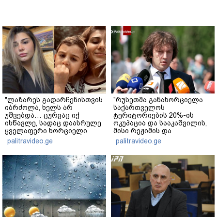
"ლაზარეს გადარჩენისთვის
"რუსეთმა განახორციელა
იბრძოლა, ხელს არ
საქართველოს
უშვებდა… ცურვაც იქ
ტერიტორიების 20%-ის
ისწავლე, სადაც დაასრულე
ოკუპაცია და სააკაშვილის,
ყველაფერი ხორციელი
მისი რეჟიმის და
ცხოვრებიდან" – რას წერს
"ნაცმოძრაობის" ღალატი
palitravideo.ge
palitravideo.ge
ხობში დაღუპული დედა-
ვერანაირად ვერ
შვილის ახლობელი?
გადაფარავს ამ
დანაშაულს" - ირაკლი
კობახიძე