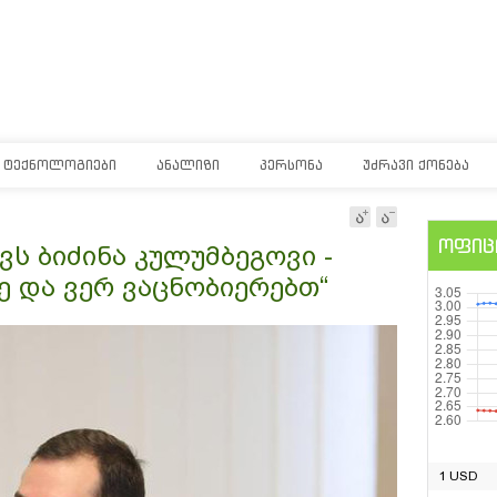
ᲢᲔᲥᲜᲝᲚᲝᲒᲘᲔᲑᲘ
ᲐᲜᲐᲚᲘᲖᲘ
ᲞᲔᲠᲡᲝᲜᲐ
ᲣᲫᲠᲐᲕᲘ ᲥᲝᲜᲔᲑᲐ
ოფიც
ვს ბიძინა კულუმბეგოვი -
ე და ვერ ვაცნობიერებთ“
1 USD