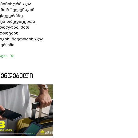
 მინისტრმა და
მირ ზელენსკიმ
შეხვედრაზე
ეს თავდაცვითი
ომლობა, მათ
რონების,
იკის, ნავთობისა და
ფეროში
ატია
ᲛᲔᲜᲓᲔᲑᲣᲚᲘ