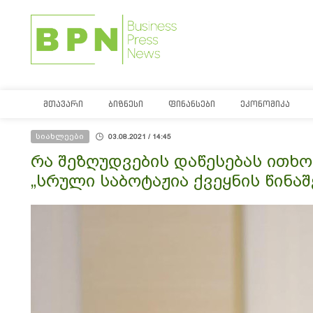
ᲛᲗᲐᲕᲐᲠᲘ
ᲑᲘᲖᲜᲔᲡᲘ
ᲤᲘᲜᲐᲜᲡᲔᲑᲘ
ᲔᲙᲝᲜᲝᲛᲘᲙᲐ
სიახლეები
03.08.2021 / 14:45
რა შეზღუდვების დაწესებას ითხო
„სრული საბოტაჟია ქვეყნის წინაშ