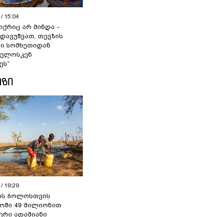
/ 15:04
იქრიც არ მინდა -
 დავუშვათ, თევზის
დი სომხეთიდან
ველოსკენ
ეს“
ᲘᲖᲘ
/ 19:29
ის ბოლოსთვის
ოში 49 მილიონით
იერი ადამიანი