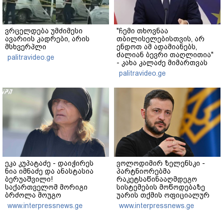
ვრცელდება უმძიმესი
"ჩემი თხოვნაა
ავარიის კადრები, არის
თბილისელებისთვის, არ
მსხვერპლი
ენდოთ ამ ადამიანებს,
ძალიან ბევრი თაღლითია"
palitravideo.ge
- კახა კალაძე მიმართვას
ავრცელებს
palitravideo.ge
ეკა კუპატაძე - დაიჭირეს
ვოლოდიმირ ზელენსკი -
ნია იმნაძე და ანასტასია
პარტნიორებმა
ბერუაშვილი!
რაკეტსაწინააღმდეგო
საქართველომ მორიგი
სისტემების მოწოდებაზე
ბრძოლა მოუგო
უარის თქმის ოფიციალურ
მკვლელებს! იმნაძე-
მიზეზად ახლო
www.interpressnews.ge
www.interpressnews.ge
ნავროზაშვილები არიან
აღმოსავლეთში მიმდინარე
მანიპულატორები,
კონფლიქტი დაასახელეს -