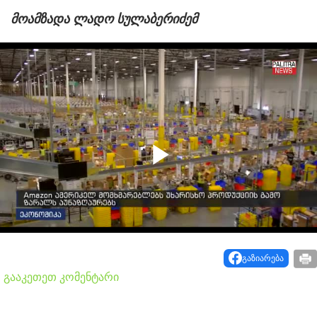
მოამზადა ლადო სულაბერიძემ
Play
Video
გაზიარება
გააკეთეთ კომენტარი