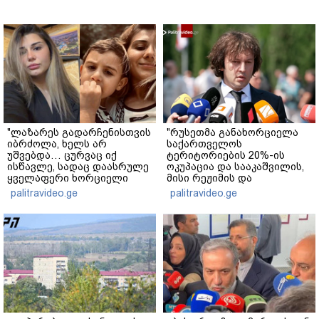
"ლაზარეს გადარჩენისთვის
"რუსეთმა განახორციელა
იბრძოლა, ხელს არ
საქართველოს
უშვებდა… ცურვაც იქ
ტერიტორიების 20%-ის
ისწავლე, სადაც დაასრულე
ოკუპაცია და სააკაშვილის,
ყველაფერი ხორციელი
მისი რეჟიმის და
ცხოვრებიდან" – რას წერს
"ნაცმოძრაობის" ღალატი
palitravideo.ge
palitravideo.ge
ხობში დაღუპული დედა-
ვერანაირად ვერ
შვილის ახლობელი?
გადაფარავს ამ
დანაშაულს" - ირაკლი
კობახიძე