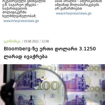
ოკუპირებული ცხინვალის
აბას არაღჩი - ამერიკასთან
ე.წ. საგარეო უწყება -
ამჟამად მოლაპარაკებებს
საქართველოს
არ ვაწარმოებთ
პოლიტიკურმა
www.interpressnews.ge
ხელმძღვანელობამ,
ირაკლი კობახიძის სახით,
www.interpressnews.ge
ოფიციალურად აღიარა
მიხეილ სააკაშვილი
სამხედრო აგრესიის
დამნაშავედ - ამიტომ, 2008
წლის აგვისტოს ომზე
ეკონომიკა
/
19.08.2021 / 12:00
პასუხისმგებლობა უნდა
დაეკისროს ქვეყანას
Bloomberg-ზე ერთი დოლარი 3.1250
ლარად ივაჭრება