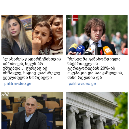
"ლაზარეს გადარჩენისთვის
"რუსეთმა განახორციელა
იბრძოლა, ხელს არ
საქართველოს
უშვებდა… ცურვაც იქ
ტერიტორიების 20%-ის
ისწავლე, სადაც დაასრულე
ოკუპაცია და სააკაშვილის,
ყველაფერი ხორციელი
მისი რეჟიმის და
ცხოვრებიდან" – რას წერს
"ნაცმოძრაობის" ღალატი
palitravideo.ge
palitravideo.ge
ხობში დაღუპული დედა-
ვერანაირად ვერ
შვილის ახლობელი?
გადაფარავს ამ
დანაშაულს" - ირაკლი
კობახიძე