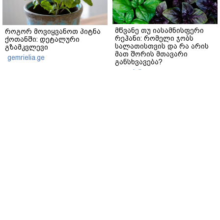
მწვანე თუ იასამნისფერი
როგორ მოვიყვანოთ პიტნა
რეჰანი: რომელი ჯობს
ქოთანში: დეტალური
სალათისთვის და რა არის
გზამკვლევი
მათ შორის მთავარი
gemrielia.ge
განსხვავება?
gemrielia.ge
sponsored by
ContentRoom
ფერმენტირებული
როდის არის ხალი საშიში
ინგრედიენტები კანის
და როგორია მისი
მოვლაში - კორეული
მოშორების მარტივი და
ინოვაციური ბრენდი Manyo
უსაფრთხო გზები
საქართველოშია