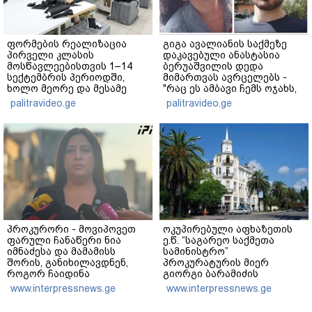
ფორმების რეალიზაცია
გიგა ავალიანის საქმეზე
პირველი კლასის
დაკავებული ანასტასია
მოსწავლეებისთვის 1–14
ბერუაშვილის დედა
სექტემბრის პერიოდში,
მიმართვას ავრცელებს -
ხოლო მეორე და მესამე
"რაც ეს ამბავი ჩემს ოჯახს,
ეტაპებზე...
ჩემს ანასტასიას გადახდა
palitravideo.ge
palitravideo.ge
თავს, მის მერე მე მე არ
ვარ"
პროკურორი - მოვიპოვეთ
ოკუპირებული აფხაზეთის
ფარული ჩანაწერი ნია
ე.წ. “საგარეო საქმეთა
იმნაძესა და მამამისს
სამინისტრო”
შორის, განიხილავდნენ,
პროკურატურის მიერ
როგორ ჩაიდინა
გიორგი ბარამიძის
გაბაშვილმა დანაშაული -
განცხადებასთან
www.interpressnews.ge
www.interpressnews.ge
ნიას მამა ამბობს, რომ
დაკავშირებით გამოძიების
არასწორად მოიქცა, თუმცა
დაწყებას ეხმაურება