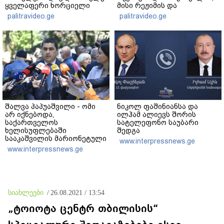
ყველაფერი ხორციელი
მისი რეჟიმის და
ცხოვრებიდან" – რას წერს
"ნაცმოძრაობის" ღალატი
palitravideo.ge
palitravideo.ge
ხობში დაღუპული დედა-
ვერანაირად ვერ
შვილის ახლობელი?
გადაფარავს ამ
დანაშაულს" - ირაკლი
კობახიძე
შალვა პაპუაშვილი - ომი
ნიკოლ ფაშინიანსა და
არ იქნებოდა,
ილჰამ ალიევს შორის
საქართველოს
სატელეფონო საუბარი
ხელისუფლებაში
შედგა
სააკაშვილის მარიონეტული
www.interpressnews.ge
რეჟიმის ნაცვლად
www.interpressnews.ge
„ქართული ოცნების“
მსგავსი პატრიოტული ძალა
რომ ყოფილიყო, თუ 2008
წლის ომი თუ არ იქნებოდა,
დიდი ალბათობით, არც
სიახლეები
/
26.08.2021 / 13:54
უკრაინის ომი იქნებოდა
„ტოიოტა ცენტრ თბილისის“