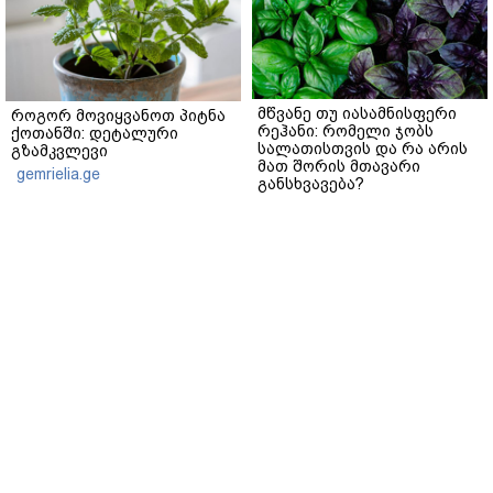
მწვანე თუ იასამნისფერი
როგორ მოვიყვანოთ პიტნა
რეჰანი: რომელი ჯობს
ქოთანში: დეტალური
სალათისთვის და რა არის
გზამკვლევი
მათ შორის მთავარი
gemrielia.ge
განსხვავება?
gemrielia.ge
sponsored by
ContentRoom
ფერმენტირებული
როდის არის ხალი საშიში
ინგრედიენტები კანის
და როგორია მისი