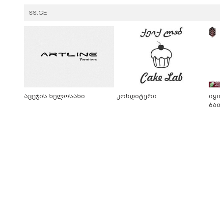
SS.GE
ავეჯის ხელოსანი
კონდიტერი
იყ
ბა