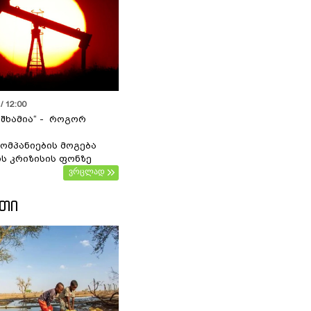
/ 12:00
 შხამია“ - როგორ
ომპანიების მოგება
ს კრიზისის ფონზე
ვრცლად
ᲔᲗᲘ