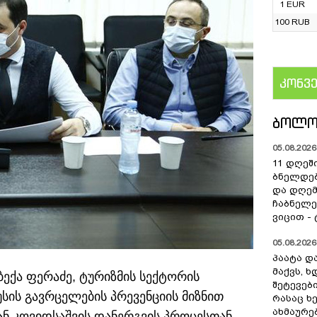
1 EUR
100 RUB
კონვ
US
ᲑᲝᲚᲝ
05.08.2026 
11 დღეშ
ბნელდებ
და დღე
ჩაბნელე
ვიცით -
05.08.2026 
პაატა და
მაქვს, 
ბექა ფერაძე, ტურიზმის სექტორის
შეტევებ
სის გავრცელების პრევენციის მიზნით
რასაც ხ
ახმაურე
ნ კოვიდსაშვის დანერგვის პროცესთან