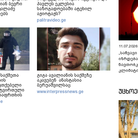
ლიან ბევრი
პავლეს ეკლესია
კალაძე
საზოგადოებაში ატეხილ
ებს
აჟიოტაჟს?
palitravideo.ge
11.07.2026 
„საწვავი
იზრდება
ნავთობკ
კლიმატი
 საქმეთა
გიგა ავალიანის საქმეზე
იის
აკავებენ ანასტასია
ეთქებელი
ბერუაშვილსაც
ᲣᲪᲮᲝ
ატვირთული
www.interpressnews.ge
 საფრთხის
ნავს
ge