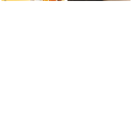
ფერმენტირებული
როდის არის ხალი საშიში
ინგრედიენტები კანის
და როგორია მისი
მოვლაში - კორეული
მოშორების მარტივი და
ინოვაციური ბრენდი Manyo
უსაფრთხო გზები
საქართველოშია
მთავარი
ჩვენ შესახებ
რეკლამა
სერვისები
თბილისი, იოსებიძის ქ. 49
(+995 32) 2 19 60 13
bpn@bpn.ge