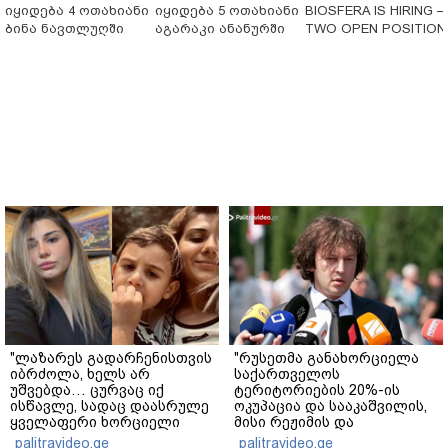
იყიდება 4 ოთახიანი
იყიდება 5 ოთახიანი
BIOSFERA IS HIRING 
ბინა ნავთლუღში
აგარაკი ანანურში
TWO OPEN POSITION
"ლაზარეს გადარჩენისთვის
"რუსეთმა განახორციელა
იბრძოლა, ხელს არ
საქართველოს
უშვებდა… ცურვაც იქ
ტერიტორიების 20%-ის
ისწავლე, სადაც დაასრულე
ოკუპაცია და სააკაშვილის,
ყველაფერი ხორციელი
მისი რეჟიმის და
ცხოვრებიდან" – რას წერს
"ნაცმოძრაობის" ღალატი
palitravideo.ge
palitravideo.ge