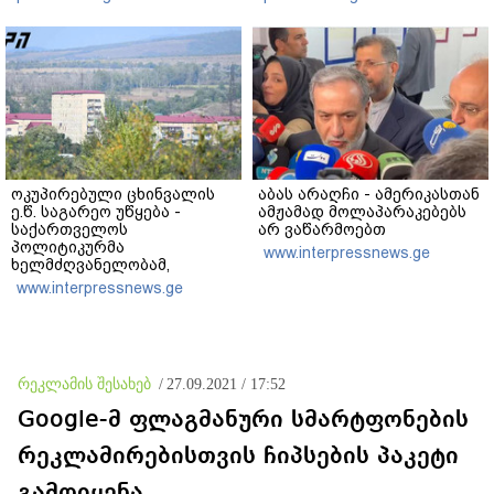
ხობში დაღუპული დედა-
ვერანაირად ვერ
შვილის ახლობელი?
გადაფარავს ამ
დანაშაულს" - ირაკლი
კობახიძე
ოკუპირებული ცხინვალის
აბას არაღჩი - ამერიკასთან
ე.წ. საგარეო უწყება -
ამჟამად მოლაპარაკებებს
საქართველოს
არ ვაწარმოებთ
პოლიტიკურმა
www.interpressnews.ge
ხელმძღვანელობამ,
ირაკლი კობახიძის სახით,
www.interpressnews.ge
ოფიციალურად აღიარა
მიხეილ სააკაშვილი
სამხედრო აგრესიის
დამნაშავედ - 2008 წლის
აგვისტოს ომზე
რეკლამის შესახებ
/
27.09.2021 / 17:52
პასუხისმგებლობა უნდა
დაეკისროს ქვეყანას
Google-მ ფლაგმანური სმარტფონების
რეკლამირებისთვის ჩიპსების პაკეტი
გამოიყენა