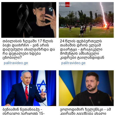
თბილისის ზღვაში 17 წლის
24 წლის ფეხბურთელს
ბიჭი დაიხრჩო - ვინ არის
თამაშის დროს ელვამ
დაღუპული ახალგაზრდა და
დაარტყა - ტრაგიკული
რა დეტალები ხდება
მომენტის ამსახველი
ცნობილი?
კადრები ტაილანდიდან
მედიაში ვრცელდება
palitravideo.ge
palitravideo.ge
ბენიამინ ნეთანიაჰუ -
ვოლოდიმირ ზელენსკი - ამ
ისრაელი უარყოფს 15-
კვირაში გვექნება ახალი