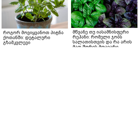
მწვანე თუ იასამნისფერი
როგორ მოვიყვანოთ პიტნა
რეჰანი: რომელი ჯობს
ქოთანში: დეტალური
სალათისთვის და რა არის
გზამკვლევი
მათ შორის მთავარი
gemrielia.ge
განსხვავება?
gemrielia.ge
sponsored by
ContentRoom
ფერმენტირებული
როდის არის ხალი საშიში
ინგრედიენტები კანის
და როგორია მისი